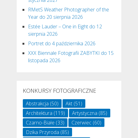
RMetS Weather Photographer of the
Year do 20 sierpnia 2026
Estée Lauder – One in Eight do 12
sierpnia 2026
Portret do 4 października 2026
XXX Biennale Fotografii ZABYTKI do 15
listopada 2026
KONKURSY FOTOGRAFICZNE
Abstrakcja
(50)
Akt
(51)
Architektura
(119)
Artystyczna
(85)
Czarno-Białe
(33)
Czerwiec
(60)
Dzika Przyroda
(85)