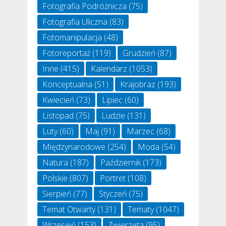
Fotografia Podróżnicza
(75)
Fotografia Uliczna
(83)
Fotomanipulacja
(48)
Fotoreportaż
(119)
Grudzień
(87)
Inne
(415)
Kalendarz
(1053)
Konceptualna
(51)
Krajobraz
(193)
Kwiecień
(73)
Lipiec
(60)
Listopad
(75)
Ludzie
(131)
Luty
(60)
Maj
(91)
Marzec
(68)
Międzynarodowe
(254)
Moda
(54)
Natura
(187)
Październik
(173)
Polskie
(807)
Portret
(108)
Sierpień
(77)
Styczeń
(75)
Temat Otwarty
(131)
Tematy
(1047)
Wrzesień
(153)
Zwierzęta
(95)