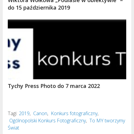
do 15 października 2019
Tychy Press Photo do 7 marca 2022
Tagi:
2019
,
Canon
,
Konkurs fotograficzny
,
Ogólnopolski Konkurs Fotograficzny
,
To MY tworzymy
Świat