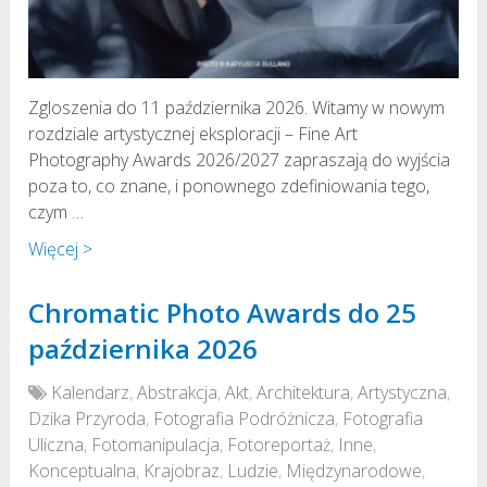
Zgloszenia do 11 października 2026. Witamy w nowym
rozdziale artystycznej eksploracji – Fine Art
Photography Awards 2026/2027 zapraszają do wyjścia
poza to, co znane, i ponownego zdefiniowania tego,
czym …
Więcej >
Chromatic Photo Awards do 25
października 2026
Kalendarz
,
Abstrakcja
,
Akt
,
Architektura
,
Artystyczna
,
Dzika Przyroda
,
Fotografia Podróżnicza
,
Fotografia
Uliczna
,
Fotomanipulacja
,
Fotoreportaż
,
Inne
,
Konceptualna
,
Krajobraz
,
Ludzie
,
Międzynarodowe
,