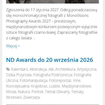
Zgłoszenia do 17 stycznia 2027. Odkryj ponadczasową
siłę monochromatycznej fotografii z MonoVisions
Photography Awards 2027 – prestiżowym,
międzynarodowym konkursem poświęconym wyłącznie
sztuce fotografii czarno-białej. Zapraszamy fotografów
z całego świata …
Więcej >
ND Awards do 20 września 2026
Kalendarz
,
Abstrakcja
,
Akt
,
Architektura
,
Artystyczna
,
Dzika Przyroda
,
Fotografia Podróżnicza
,
Fotografia
Uliczna
,
Fotomanipulacja
,
Fotoreportaż
,
Inne
,
Konceptualna
,
Krajobraz
,
Ludzie
,
Międzynarodowe
,
Moda
,
Natura
,
Portret
,
Temat Otwarty
,
Tematy
,
Wrzesień
,
Zwierzęta