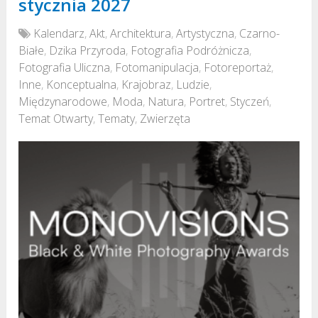
stycznia 2027
Kalendarz
,
Akt
,
Architektura
,
Artystyczna
,
Czarno-
Białe
,
Dzika Przyroda
,
Fotografia Podróżnicza
,
Fotografia Uliczna
,
Fotomanipulacja
,
Fotoreportaż
,
Inne
,
Konceptualna
,
Krajobraz
,
Ludzie
,
Międzynarodowe
,
Moda
,
Natura
,
Portret
,
Styczeń
,
Temat Otwarty
,
Tematy
,
Zwierzęta