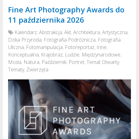
Fine Art Photography Awards do
11 października 2026
Kalendarz
,
Abstrakcja
,
Akt
,
Architektura
,
Artystyczna
,
Dzika Przyroda
,
Fotografia Podróżnicza
,
Fotografia
Uliczna
,
Fotomanipulacja
,
Fotoreportaż
,
Inne
,
Konceptualna
,
Krajobraz
,
Ludzie
,
Międzynarodowe
,
Moda
,
Natura
,
Październik
,
Portret
,
Temat Otwarty
,
Tematy
,
Zwierzęta