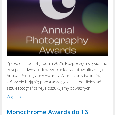
Zgłoszenia do 14 grudnia 2025. Rozpoczęła się siódma
edycja międzynarodowego konkursu fotograficznego
Annual Photography Awards! Zapraszamy twórców,
którzy nie boją się przekraczać granic i redefiniować
sztuki fotograficznej. Poszukujemy odważnych …
Więcej >
Monochrome Awards do 16