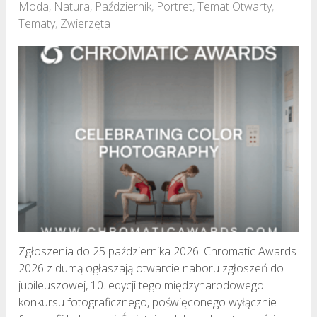
Moda
,
Natura
,
Październik
,
Portret
,
Temat Otwarty
,
Tematy
,
Zwierzęta
Zgłoszenia do 25 października 2026. Chromatic Awards
2026 z dumą ogłaszają otwarcie naboru zgłoszeń do
jubileuszowej, 10. edycji tego międzynarodowego
konkursu fotograficznego, poświęconego wyłącznie