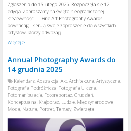
Zgloszenia do 15 lutego 2026. Rozpoczęła się 12.
edycja! Zapraszamy na święto nieograniczonej
kreatywności — Fine Art Photography Awards
powracają i kierują swoje zaproszenie do wszystkich
artystów, którzy odważają …
Więcej >
Annual Photography Awards do
14 grudnia 2025
Kalendarz
,
Abstrakcja
,
Akt
,
Architektura
,
Artystyczna
,
Fotografia Podróżnicza
,
Fotografia Uliczna
,
Fotomanipulacja
,
Fotoreportaż
,
Grudzień
,
Konceptualna
,
Krajobraz
,
Ludzie
,
Międzynarodowe
,
Moda
,
Natura
,
Portret
,
Tematy
,
Zwierzęta