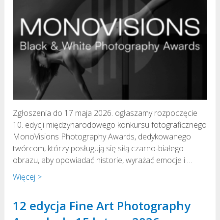
Zgłoszenia do 17 maja 2026. ogłaszamy rozpoczęcie
10. edycji międzynarodowego konkursu fotograficznego
MonoVisions Photography Awards, dedykowanego
twórcom, którzy posługują się siłą czarno-białego
obrazu, aby opowiadać historie, wyrażać emocje i …
Więcej >
12 edycja Fine Art Photography