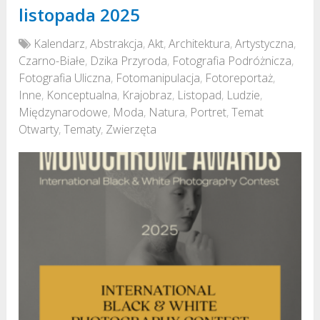
listopada 2025
Kalendarz
,
Abstrakcja
,
Akt
,
Architektura
,
Artystyczna
,
Czarno-Białe
,
Dzika Przyroda
,
Fotografia Podróżnicza
,
Fotografia Uliczna
,
Fotomanipulacja
,
Fotoreportaż
,
Inne
,
Konceptualna
,
Krajobraz
,
Listopad
,
Ludzie
,
Międzynarodowe
,
Moda
,
Natura
,
Portret
,
Temat
Otwarty
,
Tematy
,
Zwierzęta