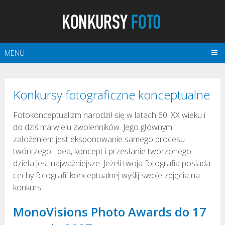
MENU
Konkursy fotograficzne konceptualne
Fotokonceptualizm narodził się w latach 60. XX wieku i
do dziś ma wielu zwolenników. Jego głównym
założeniem jest eksponowanie samego procesu
twórczego. Idea, koncept i przesłanie tworzonego
dzieła jest najważniejsze. Jeżeli twoja fotografia posiada
cechy fotografii konceptualnej wyślij swoje zdjęcia na
konkurs.
MonoVisions Photo Awards do 17