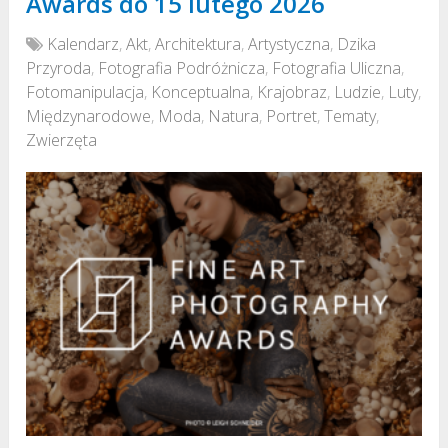
Awards do 15 lutego 2026
Kalendarz
,
Akt
,
Architektura
,
Artystyczna
,
Dzika
Przyroda
,
Fotografia Podróżnicza
,
Fotografia Uliczna
,
Fotomanipulacja
,
Konceptualna
,
Krajobraz
,
Ludzie
,
Luty
,
Międzynarodowe
,
Moda
,
Natura
,
Portret
,
Tematy
,
Zwierzęta