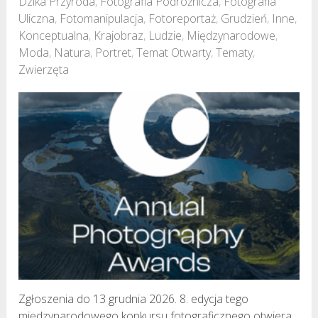
Dzika Przyroda
,
Fotografia Podróżnicza
,
Fotografia
Uliczna
,
Fotomanipulacja
,
Fotoreportaż
,
Grudzień
,
Inne
,
Konceptualna
,
Krajobraz
,
Ludzie
,
Międzynarodowe
,
Moda
,
Natura
,
Portret
,
Temat Otwarty
,
Tematy
,
Zwierzęta
Zgłoszenia do 13 grudnia 2026. 8. edycja tego
międzynarodowego konkursu fotograficznego otwiera