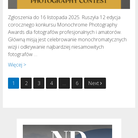
Zgłoszenia do 16 listopada 2025. Ruszyła 12 edycja
corocznego konkursu Monochrome Photography
Awards dla fotografów profesjonalnych i amatorów.
Główną misją jest celebrowanie monochromatycznych
wizji i odkrywanie najbardziej niesamowitych
fotografów …
Więcej >
Stronicowanie
1
2
3
4
…
6
Next
wpisów