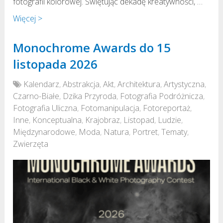
fotografii kolorowej. Świętując dekadę kreatywności, …
Więcej >
Monochrome Awards do 15
listopada 2026
Kalendarz
,
Abstrakcja
,
Akt
,
Architektura
,
Artystyczna
,
Czarno-Białe
,
Dzika Przyroda
,
Fotografia Podróżnicza
,
Fotografia Uliczna
,
Fotomanipulacja
,
Fotoreportaż
,
Inne
,
Konceptualna
,
Krajobraz
,
Listopad
,
Ludzie
,
Międzynarodowe
,
Moda
,
Natura
,
Portret
,
Tematy
,
Zwierzęta