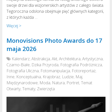
swoje drzwi dla wizjonerskich artystów z całego świata.
Tegoroczna odsłona obejmuje pięć głównych kategorii,
z których każda …
Więcej >
Monovisions Photo Awards do 17
maja 2026
Kalendarz
,
Abstrakcja
,
Akt
,
Architektura
,
Artystyczna
,
Czarno-Białe
,
Dzika Przyroda
,
Fotografia Podróżnicza
,
Fotografia Uliczna
,
Fotomanipulacja
,
Fotoreportaż
,
Inne
,
Konceptualna
,
Krajobraz
,
Ludzie
,
Maj
,
Międzynarodowe
,
Moda
,
Natura
,
Portret
,
Temat
Otwarty
,
Tematy
,
Zwierzęta