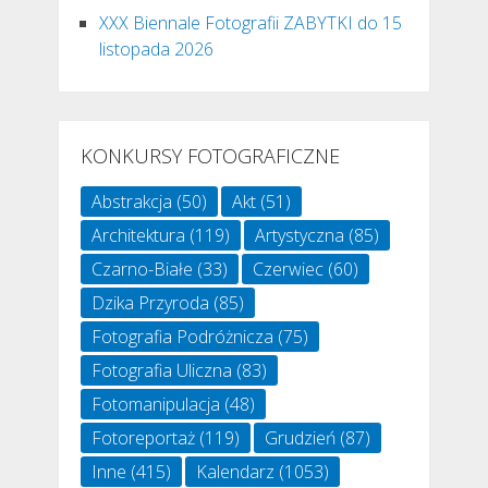
XXX Biennale Fotografii ZABYTKI do 15
listopada 2026
KONKURSY FOTOGRAFICZNE
Abstrakcja
(50)
Akt
(51)
Architektura
(119)
Artystyczna
(85)
Czarno-Białe
(33)
Czerwiec
(60)
Dzika Przyroda
(85)
Fotografia Podróżnicza
(75)
Fotografia Uliczna
(83)
Fotomanipulacja
(48)
Fotoreportaż
(119)
Grudzień
(87)
Inne
(415)
Kalendarz
(1053)