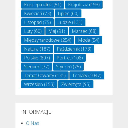
Konceptualna
(51)
Krajobraz
(193)
Kwiecień
(73)
Lipiec
(60)
Listopad
(75)
Ludzie
(131)
Luty
(60)
Maj
(91)
Marzec
(68)
Międzynarodowe
(254)
Moda
(54)
Natura
(187)
Październik
(173)
Polskie
(807)
Portret
(108)
Sierpień
(77)
Styczeń
(75)
Temat Otwarty
(131)
Tematy
(1047)
Wrzesień
(153)
Zwierzęta
(95)
INFORMACJE
O Nas