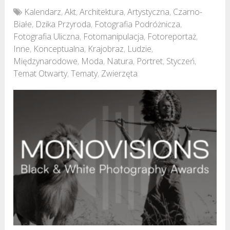
Kalendarz
,
Akt
,
Architektura
,
Artystyczna
,
Czarno-
Białe
,
Dzika Przyroda
,
Fotografia Podróżnicza
,
Fotografia Uliczna
,
Fotomanipulacja
,
Fotoreportaż
,
Inne
,
Konceptualna
,
Krajobraz
,
Ludzie
,
Międzynarodowe
,
Moda
,
Natura
,
Portret
,
Styczeń
,
Temat Otwarty
,
Tematy
,
Zwierzęta