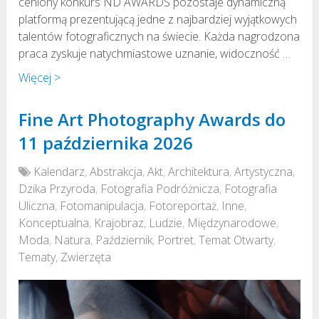
ceniony konkurs ND AWARDS pozostaje dynamiczną
platformą prezentującą jedne z najbardziej wyjątkowych
talentów fotograficznych na świecie. Każda nagrodzona
praca zyskuje natychmiastowe uznanie, widoczność …
Więcej >
Fine Art Photography Awards do
11 października 2026
Kalendarz
,
Abstrakcja
,
Akt
,
Architektura
,
Artystyczna
,
Dzika Przyroda
,
Fotografia Podróżnicza
,
Fotografia
Uliczna
,
Fotomanipulacja
,
Fotoreportaż
,
Inne
,
Konceptualna
,
Krajobraz
,
Ludzie
,
Międzynarodowe
,
Moda
,
Natura
,
Październik
,
Portret
,
Temat Otwarty
,
Tematy
,
Zwierzęta