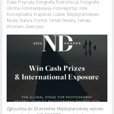
Dzika Przyroda
,
Fotografia Podróżnicza
,
Fotografia
Uliczna
,
Fotomanipulacja
,
Fotoreportaż
,
Inne
,
Konceptualna
,
Krajobraz
,
Ludzie
,
Międzynarodowe
,
Moda
,
Natura
,
Portret
,
Temat Otwarty
,
Tematy
,
Wrzesień
,
Zwierzęta
Zgłoszenia do 20 września. Międzynarodowy, wysoko