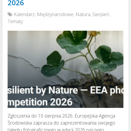
2026
Kalendarz
,
Międzynarodowe
,
Natura
,
Sierpień
,
Tematy
Zgloszenia do 10 sierpnia 2026. Europejska Agencja
Środowiska zaprasza do zaprezentowania swojego
talentu fotograficznego w edycji 2026 naszego