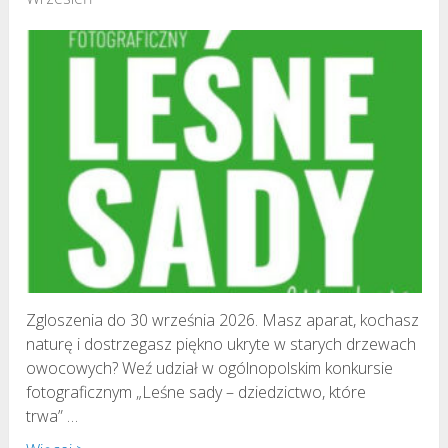
Zgloszenia do 30 września 2026. Masz aparat, kochasz
naturę i dostrzegasz piękno ukryte w starych drzewach
owocowych? Weź udział w ogólnopolskim konkursie
fotograficznym „Leśne sady – dziedzictwo, które
trwa” …