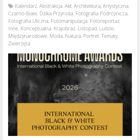
Kalendarz
,
Abstrakcja
,
Akt
,
Architektura
,
Artystyczna
,
Czarno-Białe
,
Dzika Przyroda
,
Fotografia Podróżnicza
,
Fotografia Uliczna
,
Fotomanipulacja
,
Fotoreportaż
,
Inne
,
Konceptualna
,
Krajobraz
,
Listopad
,
Ludzie
,
Międzynarodowe
,
Moda
,
Natura
,
Portret
,
Tematy
,
Zwierzęta