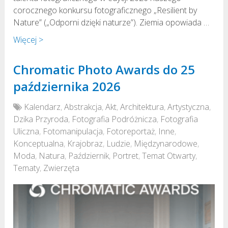
corocznego konkursu fotograficznego „Resilient by
Nature” („Odporni dzięki naturze”). Ziemia opowiada …
Więcej >
Chromatic Photo Awards do 25
października 2026
Kalendarz
,
Abstrakcja
,
Akt
,
Architektura
,
Artystyczna
,
Dzika Przyroda
,
Fotografia Podróżnicza
,
Fotografia
Uliczna
,
Fotomanipulacja
,
Fotoreportaż
,
Inne
,
Konceptualna
,
Krajobraz
,
Ludzie
,
Międzynarodowe
,
Moda
,
Natura
,
Październik
,
Portret
,
Temat Otwarty
,
Tematy
,
Zwierzęta