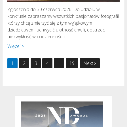
Zgloszenia do 30 czerwca 2026. Do udziału w
konkrusie zapraszamy wszystkich pasjonatów fotografii
którzy chcą zmierzyć się z tym wyjątkowym
dziedzictwem: uchwycić ulotność chwili, dostrzec
niezwykłość w codzienności i …
Więcej >
Stronicowanie
1
2
3
4
…
19
Next
wpisów