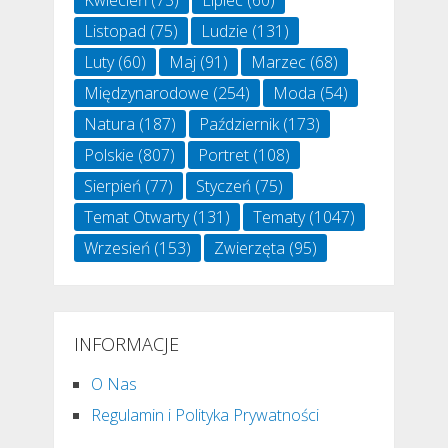
Kwiecień
(73)
Lipiec
(60)
Listopad
(75)
Ludzie
(131)
Luty
(60)
Maj
(91)
Marzec
(68)
Międzynarodowe
(254)
Moda
(54)
Natura
(187)
Październik
(173)
Polskie
(807)
Portret
(108)
Sierpień
(77)
Styczeń
(75)
Temat Otwarty
(131)
Tematy
(1047)
Wrzesień
(153)
Zwierzęta
(95)
INFORMACJE
O Nas
Regulamin i Polityka Prywatności