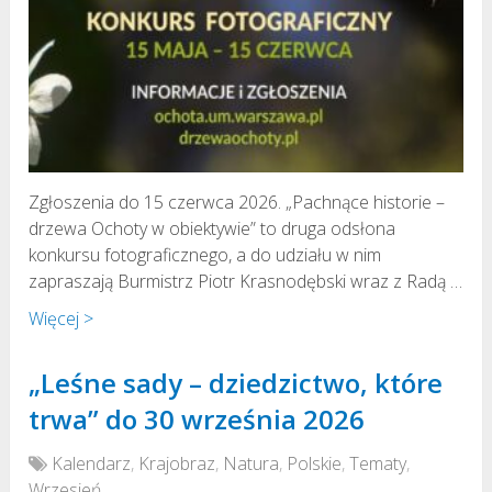
Zgłoszenia do 15 czerwca 2026. „Pachnące historie –
drzewa Ochoty w obiektywie” to druga odsłona
konkursu fotograficznego, a do udziału w nim
zapraszają Burmistrz Piotr Krasnodębski wraz z Radą …
Więcej >
„Leśne sady – dziedzictwo, które
trwa” do 30 września 2026
Kalendarz
,
Krajobraz
,
Natura
,
Polskie
,
Tematy
,
Wrzesień