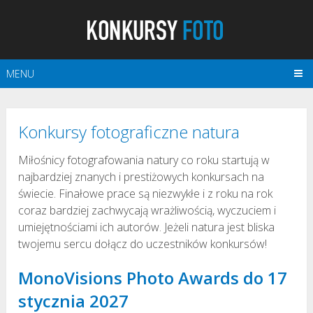
MENU
Konkursy fotograficzne natura
Miłośnicy fotografowania natury co roku startują w
najbardziej znanych i prestiżowych konkursach na
świecie. Finałowe prace są niezwykłe i z roku na rok
coraz bardziej zachwycają wrażliwością, wyczuciem i
umiejętnościami ich autorów. Jeżeli natura jest bliska
twojemu sercu dołącz do uczestników konkursów!
MonoVisions Photo Awards do 17
stycznia 2027