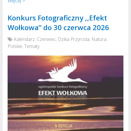
Więcej >
Konkurs Fotograficzny ,,Efekt
Wołkowa” do 30 czerwca 2026
Kalendarz
,
Czerwiec
,
Dzika Przyroda
,
Natura
,
Polskie
,
Tematy