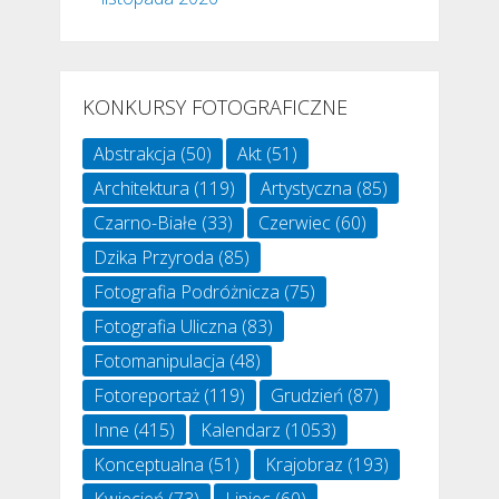
KONKURSY FOTOGRAFICZNE
Abstrakcja
(50)
Akt
(51)
Architektura
(119)
Artystyczna
(85)
Czarno-Białe
(33)
Czerwiec
(60)
Dzika Przyroda
(85)
Fotografia Podróżnicza
(75)
Fotografia Uliczna
(83)
Fotomanipulacja
(48)
Fotoreportaż
(119)
Grudzień
(87)
Inne
(415)
Kalendarz
(1053)
Konceptualna
(51)
Krajobraz
(193)