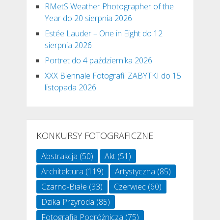
RMetS Weather Photographer of the
Year do 20 sierpnia 2026
Estée Lauder – One in Eight do 12
sierpnia 2026
Portret do 4 października 2026
XXX Biennale Fotografii ZABYTKI do 15
listopada 2026
KONKURSY FOTOGRAFICZNE
Abstrakcja
(50)
Akt
(51)
Architektura
(119)
Artystyczna
(85)
Czarno-Białe
(33)
Czerwiec
(60)
Dzika Przyroda
(85)
Fotografia Podróżnicza
(75)