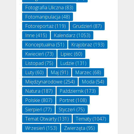
Fotografia Uliczna
(83)
Fotomanipulacja
(48)
Fotoreportaż
(119)
Grudzień
(87)
Inne
(415)
Kalendarz
(1053)
Konceptualna
(51)
Krajobraz
(193)
Kwiecień
(73)
Lipiec
(60)
Listopad
(75)
Ludzie
(131)
Luty
(60)
Maj
(91)
Marzec
(68)
Międzynarodowe
(254)
Moda
(54)
Natura
(187)
Październik
(173)
Polskie
(807)
Portret
(108)
Sierpień
(77)
Styczeń
(75)
Temat Otwarty
(131)
Tematy
(1047)
Wrzesień
(153)
Zwierzęta
(95)