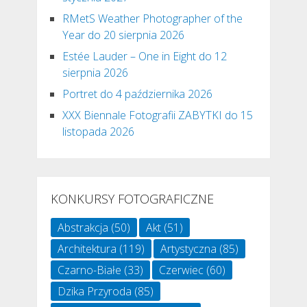
RMetS Weather Photographer of the
Year do 20 sierpnia 2026
Estée Lauder – One in Eight do 12
sierpnia 2026
Portret do 4 października 2026
XXX Biennale Fotografii ZABYTKI do 15
listopada 2026
KONKURSY FOTOGRAFICZNE
Abstrakcja
(50)
Akt
(51)
Architektura
(119)
Artystyczna
(85)
Czarno-Białe
(33)
Czerwiec
(60)
Dzika Przyroda
(85)