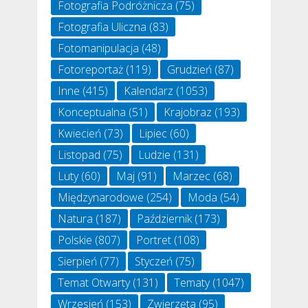
Fotografia Podróżnicza
(75)
Fotografia Uliczna
(83)
Fotomanipulacja
(48)
Fotoreportaż
(119)
Grudzień
(87)
Inne
(415)
Kalendarz
(1053)
Konceptualna
(51)
Krajobraz
(193)
Kwiecień
(73)
Lipiec
(60)
Listopad
(75)
Ludzie
(131)
Luty
(60)
Maj
(91)
Marzec
(68)
Międzynarodowe
(254)
Moda
(54)
Natura
(187)
Październik
(173)
Polskie
(807)
Portret
(108)
Sierpień
(77)
Styczeń
(75)
Temat Otwarty
(131)
Tematy
(1047)
Wrzesień
(153)
Zwierzęta
(95)