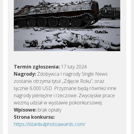
Termin zgłoszenia:
17 luty 2024
Nagrody:
Zdobywca I nagrody Single News
zostanie otrzyma tytuł „Zdjęcie Roku”, oraz
łącznie 6.000 USD. Przyznane będą również inne
nagrody pieniężne i rzeczowe. Zwycięskie prace
wezmą udział w wystawie pokonkursowej.
Wpisowe:
brak opłaty
Strona konkursu:
https://istanbulphotoawards.com/