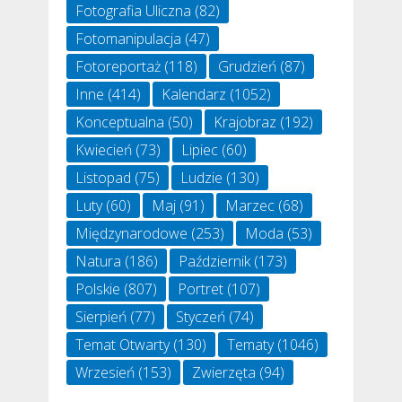
Fotografia Uliczna
(82)
Fotomanipulacja
(47)
Fotoreportaż
(118)
Grudzień
(87)
Inne
(414)
Kalendarz
(1052)
Konceptualna
(50)
Krajobraz
(192)
Kwiecień
(73)
Lipiec
(60)
Listopad
(75)
Ludzie
(130)
Luty
(60)
Maj
(91)
Marzec
(68)
Międzynarodowe
(253)
Moda
(53)
Natura
(186)
Październik
(173)
Polskie
(807)
Portret
(107)
Sierpień
(77)
Styczeń
(74)
Temat Otwarty
(130)
Tematy
(1046)
Wrzesień
(153)
Zwierzęta
(94)