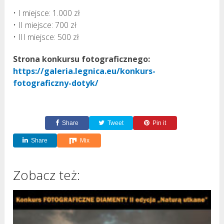
• I miejsce: 1.000 zł
• II miejsce: 700 zł
• III miejsce: 500 zł
Strona konkursu fotograficznego:
https://galeria.legnica.eu/konkurs-
fotograficzny-dotyk/
Share
Tweet
Pin it
Share
Mix
Zobacz też: