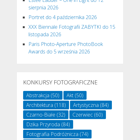
sierpnia 2026
Portret do 4 października 2026
XXX Biennale Fotografii ZABYTKI do 15
listopada 2026
Paris Photo-Aperture PhotoBook
Awards do 5 września 2026
KONKURSY FOTOGRAFICZNE
Abstrakcja
(50)
Akt
(50)
Architektura
(118)
Artystyczna
(84)
Czarno-Białe
(32)
Czerwiec
(60)
Dzika Przyroda
(84)
Fotografia Podróżnicza
(74)