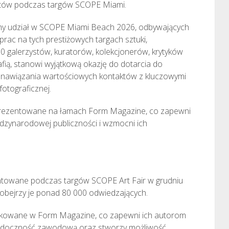
któw podczas targów SCOPE Miami.
tny udział w SCOPE Miami Beach 2026, odbywających
rac na tych prestiżowych targach sztuki,
 galerzystów, kuratorów, kolekcjonerów, krytyków
fią, stanowi wyjątkową okazję do dotarcia do
 nawiązania wartościowych kontaktów z kluczowymi
otograficznej.
prezentowane na łamach Form Magazine, co zapewni
zynarodowej publiczności i wzmocni ich
entowane podczas targów SCOPE Art Fair w grudniu
 obejrzy je ponad 80 000 odwiedzających.
ikowane w Form Magazine, co zapewni ich autorom
widoczność zawodową oraz stworzy możliwość