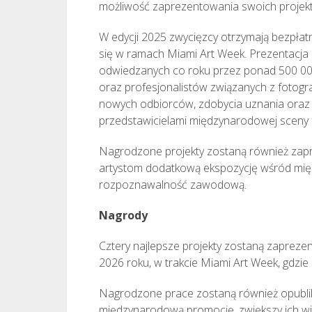
możliwość zaprezentowania swoich proje
W edycji 2025 zwycięzcy otrzymają bezpła
się w ramach Miami Art Week. Prezentacja p
odwiedzanych co roku przez ponad 500 000
oraz profesjonalistów związanych z fotogra
nowych odbiorców, zdobycia uznania oraz
przedstawicielami międzynarodowej sceny f
Nagrodzone projekty zostaną również za
artystom dodatkową ekspozycję wśród międ
rozpoznawalność zawodową.
Nagrody
Cztery najlepsze projekty zostaną zaprez
2026 roku, w trakcie Miami Art Week, gdzie
Nagrodzone prace zostaną również opubl
międzynarodową promocję, zwiększy ich 