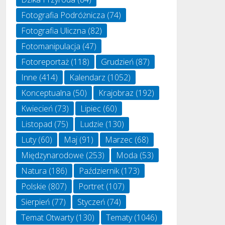
Fotografia Podróżnicza
(74)
Fotografia Uliczna
(82)
Fotomanipulacja
(47)
Fotoreportaż
(118)
Grudzień
(87)
Inne
(414)
Kalendarz
(1052)
Konceptualna
(50)
Krajobraz
(192)
Kwiecień
(73)
Lipiec
(60)
Listopad
(75)
Ludzie
(130)
Luty
(60)
Maj
(91)
Marzec
(68)
Międzynarodowe
(253)
Moda
(53)
Natura
(186)
Październik
(173)
Polskie
(807)
Portret
(107)
Sierpień
(77)
Styczeń
(74)
Temat Otwarty
(130)
Tematy
(1046)