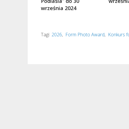
Podlasia” do 30
wrześni
września 2024
Tagi:
2026
,
Form Photo Award
,
Konkurs f