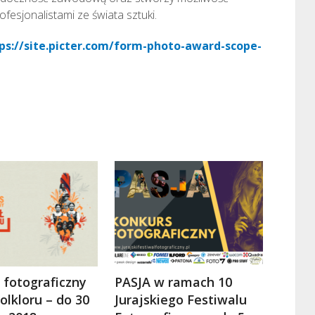
fesjonalistami ze świata sztuki.
ps://site.picter.com/form-photo-award-scope-
 fotograficzny
PASJA w ramach 10
olkloru – do 30
Jurajskiego Festiwalu