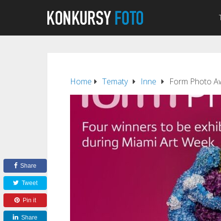
Home
Tematy
Inne
Form Photo Aw
Share
Tweet
Pin it
Share