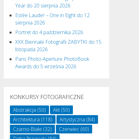
Year do 20 sierpnia 2026
Estée Lauder – One in Eight do 12
sierpnia 2026
Portret do 4 października 2026
XXX Biennale Fotografii ZABYTKI do 15
listopada 2026
Paris Photo-Aperture PhotoBook
Awards do 5 września 2026
KONKURSY FOTOGRAFICZNE
Abstrakcja
(50)
Akt
(50)
Architektura
(118)
Artystyczna
(84)
Czarno-Białe
(32)
Czerwiec
(60)
Dzika Przyroda
(84)