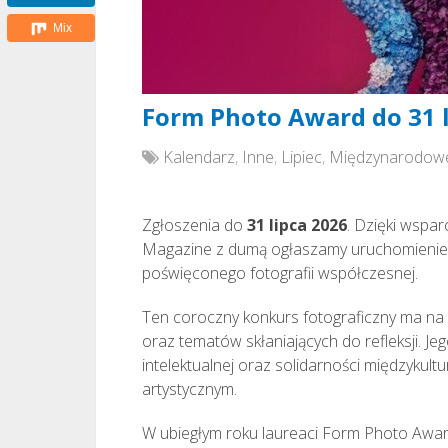
Mix
Form Photo Award do 31 l
Kalendarz
,
Inne
,
Lipiec
,
Międzynarodow
Zgłoszenia do
31 lipca 2026
. Dzięki wspa
Magazine z dumą ogłaszamy uruchomienie
poświęconego fotografii współczesnej.
Ten coroczny konkurs fotograficzny ma na 
oraz tematów skłaniających do refleksji. Je
intelektualnej oraz solidarności międzyk
artystycznym.
W ubiegłym roku laureaci Form Photo Awar