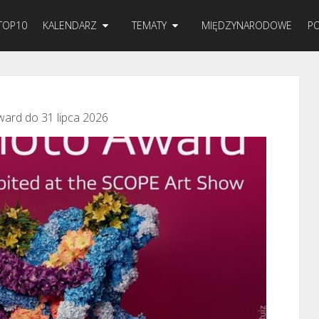
TOP10
KALENDARZ
TEMATY
MIĘDZYNARODOWE
PO
ard do 31 lipca 2026