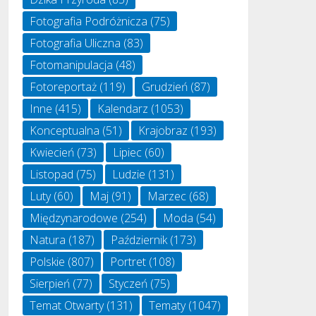
Fotografia Podróżnicza
(75)
Fotografia Uliczna
(83)
Fotomanipulacja
(48)
Fotoreportaż
(119)
Grudzień
(87)
Inne
(415)
Kalendarz
(1053)
Konceptualna
(51)
Krajobraz
(193)
Kwiecień
(73)
Lipiec
(60)
Listopad
(75)
Ludzie
(131)
Luty
(60)
Maj
(91)
Marzec
(68)
Międzynarodowe
(254)
Moda
(54)
Natura
(187)
Październik
(173)
Polskie
(807)
Portret
(108)
Sierpień
(77)
Styczeń
(75)
Temat Otwarty
(131)
Tematy
(1047)