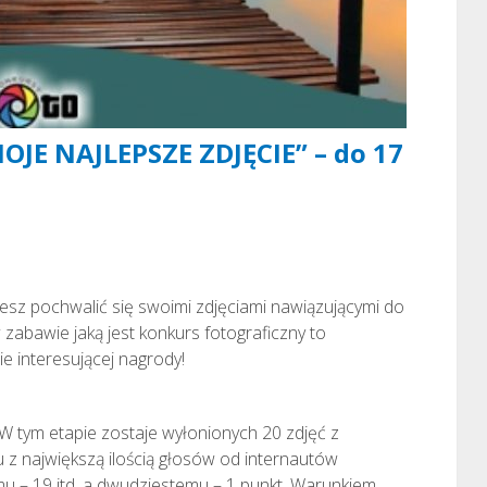
OJE NAJLEPSZE ZDJĘCIE” – do 17
hcesz pochwalić się swoimi zdjęciami nawiązującymi do
w zabawie jaką jest konkurs fotograficzny to
 interesującej nagrody!
 tym etapie zostaje wyłonionych 20 zdjęć z
u z największą ilością głosów od internautów
u – 19 itd, a dwudziestemu – 1 punkt. Warunkiem