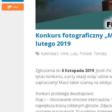
Mix
Konkurs fotograficzny „M
lutego 2019
Kalendarz
,
Inne
,
Luty
,
Polskie
,
Tematy
Zgłoszenia do
6 listopada 2019
. Jeżeli c
tytułu konkursu, a przy okazji wziąć udział 
zapraszamy! Masz także szansę na zdobycie
Konkurs przebiega dwuetapowo:
Etap I – Głosowanie smsowe internautów. W
największą ilością oddanych głosów. Zdjęci
zostanie przyznanych 20 punktów, kolejnem