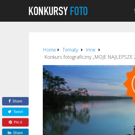
Home
Tematy
Inne
Konkurs fotograficzny „MOJE NAJLEPSZE Z
Share
Tweet
Pin it
Share