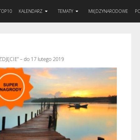
TOP10
KALENDARZ
TEMATY
MIĘDZYNARODOWE
PO
DJĘCIE” – do 17 lutego 2019