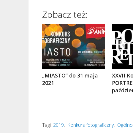
Zobacz też:
„MIASTO” do 31 maja
XXVII Ko
2021
PORTRE
paździe
Tagi:
2019
,
Konkurs fotograficzny
,
Ogólnop