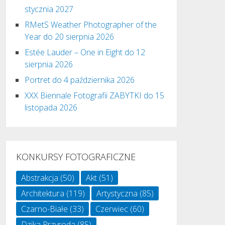
stycznia 2027
RMetS Weather Photographer of the
Year do 20 sierpnia 2026
Estée Lauder – One in Eight do 12
sierpnia 2026
Portret do 4 października 2026
XXX Biennale Fotografii ZABYTKI do 15
listopada 2026
KONKURSY FOTOGRAFICZNE
Abstrakcja
(50)
Akt
(51)
Architektura
(119)
Artystyczna
(85)
Czarno-Białe
(33)
Czerwiec
(60)
Dzika Przyroda
(85)