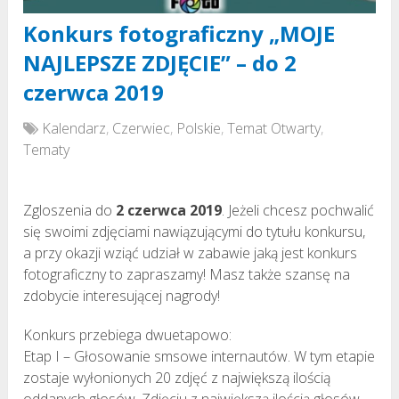
Konkurs fotograficzny „MOJE
NAJLEPSZE ZDJĘCIE” – do 2
czerwca 2019
Kalendarz
,
Czerwiec
,
Polskie
,
Temat Otwarty
,
Tematy
Zgloszenia do
2 czerwca 2019
. Jeżeli chcesz pochwalić
się swoimi zdjęciami nawiązującymi do tytułu konkursu,
a przy okazji wziąć udział w zabawie jaką jest konkurs
fotograficzny to zapraszamy! Masz także szansę na
zdobycie interesującej nagrody!
Konkurs przebiega dwuetapowo:
Etap I – Głosowanie smsowe internautów. W tym etapie
zostaje wyłonionych 20 zdjęć z największą ilością
oddanych głosów. Zdjęciu z największą ilością głosów