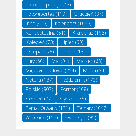
Fotomanipulacja
(48)
Fotoreportaż
(119)
Grudzień
(87)
Inne
(415)
Kalendarz
(1053)
Konceptualna
(51)
Krajobraz
(193)
Kwiecień
(73)
Lipiec
(60)
Listopad
(75)
Ludzie
(131)
Luty
(60)
Maj
(91)
Marzec
(68)
Międzynarodowe
(254)
Moda
(54)
Natura
(187)
Październik
(173)
Polskie
(807)
Portret
(108)
Sierpień
(77)
Styczeń
(75)
Temat Otwarty
(131)
Tematy
(1047)
Wrzesień
(153)
Zwierzęta
(95)