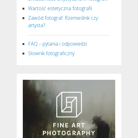
Wartość estetyczna fotografii
Zawód fotograf. Rzemieślnik czy
artysta?
FAQ – pytania i odpowiedzi
Słownik fotograficzny