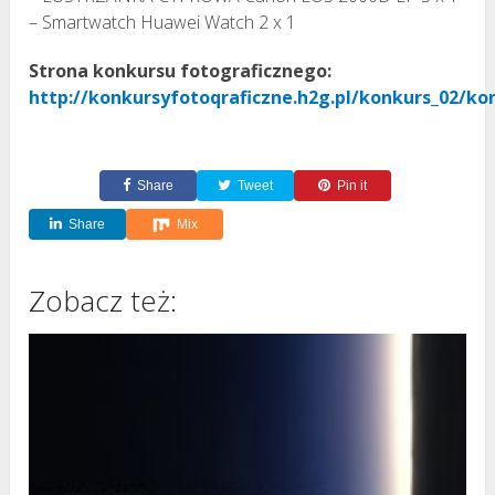
– Smartwatch Huawei Watch 2 x 1
Strona konkursu fotograficznego:
http://konkursyfotoqraficzne.h2g.pl/konkurs_02/ko
Share
Tweet
Pin it
Share
Mix
Zobacz też: