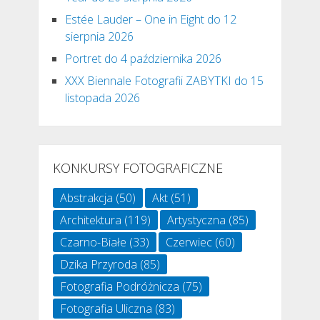
Estée Lauder – One in Eight do 12
sierpnia 2026
Portret do 4 października 2026
XXX Biennale Fotografii ZABYTKI do 15
listopada 2026
KONKURSY FOTOGRAFICZNE
Abstrakcja
(50)
Akt
(51)
Architektura
(119)
Artystyczna
(85)
Czarno-Białe
(33)
Czerwiec
(60)
Dzika Przyroda
(85)
Fotografia Podróżnicza
(75)
Fotografia Uliczna
(83)