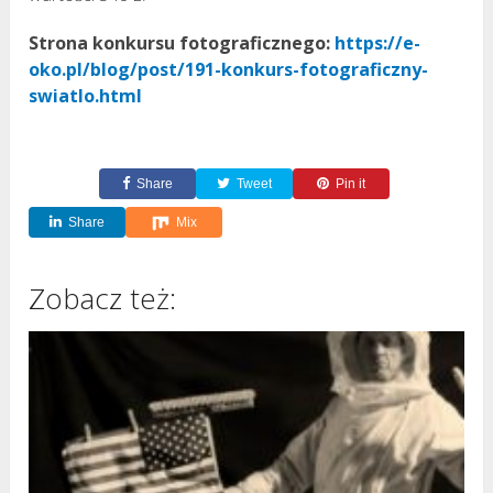
Strona konkursu fotograficznego:
https://e-
oko.pl/blog/post/191-konkurs-fotograficzny-
swiatlo.html
Share
Tweet
Pin it
Share
Mix
Zobacz też: