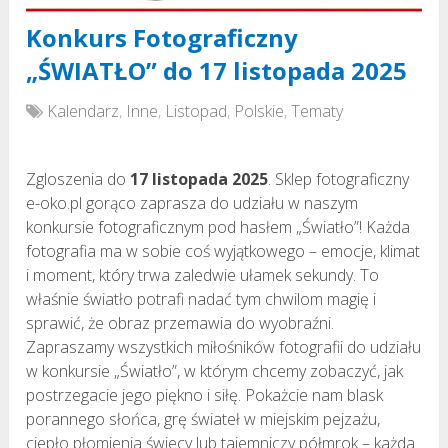
Konkurs Fotograficzny
„ŚWIATŁO” do 17 listopada 2025
Kalendarz
,
Inne
,
Listopad
,
Polskie
,
Tematy
Zgloszenia do
17 listopada 2025
. Sklep fotograficzny
e-oko.pl gorąco zaprasza do udziału w naszym
konkursie fotograficznym pod hasłem „Światło”! Każda
fotografia ma w sobie coś wyjątkowego – emocje, klimat
i moment, który trwa zaledwie ułamek sekundy. To
właśnie światło potrafi nadać tym chwilom magię i
sprawić, że obraz przemawia do wyobraźni.
Zapraszamy wszystkich miłośników fotografii do udziału
w konkursie „Światło”, w którym chcemy zobaczyć, jak
postrzegacie jego piękno i siłę. Pokażcie nam blask
porannego słońca, grę świateł w miejskim pejzażu,
ciepło płomienia świecy lub tajemniczy półmrok – każda