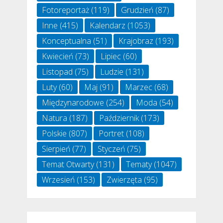
Fotoreportaż
(119)
Grudzień
(87)
Inne
(415)
Kalendarz
(1053)
Konceptualna
(51)
Krajobraz
(193)
Kwiecień
(73)
Lipiec
(60)
Listopad
(75)
Ludzie
(131)
Luty
(60)
Maj
(91)
Marzec
(68)
Międzynarodowe
(254)
Moda
(54)
Natura
(187)
Październik
(173)
Polskie
(807)
Portret
(108)
Sierpień
(77)
Styczeń
(75)
Temat Otwarty
(131)
Tematy
(1047)
Wrzesień
(153)
Zwierzęta
(95)