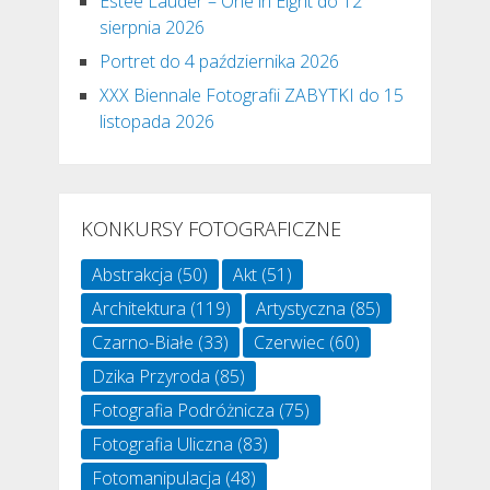
Estée Lauder – One in Eight do 12
sierpnia 2026
Portret do 4 października 2026
XXX Biennale Fotografii ZABYTKI do 15
listopada 2026
KONKURSY FOTOGRAFICZNE
Abstrakcja
(50)
Akt
(51)
Architektura
(119)
Artystyczna
(85)
Czarno-Białe
(33)
Czerwiec
(60)
Dzika Przyroda
(85)
Fotografia Podróżnicza
(75)
Fotografia Uliczna
(83)
Fotomanipulacja
(48)