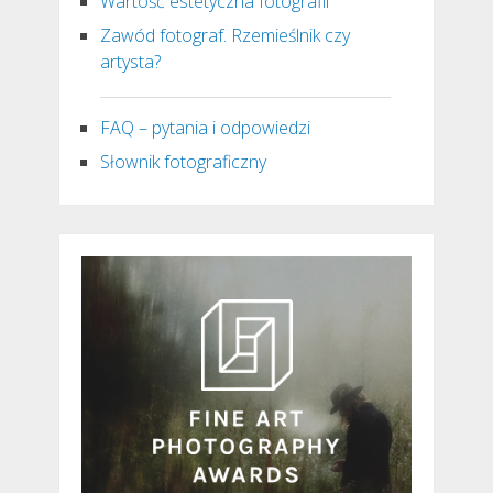
Wartość estetyczna fotografii
Zawód fotograf. Rzemieślnik czy
artysta?
FAQ – pytania i odpowiedzi
Słownik fotograficzny