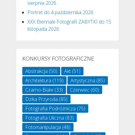
sierpnia 2026
Portret do 4 października 2026
XXX Biennale Fotografii ZABYTKI do 15
listopada 2026
KONKURSY FOTOGRAFICZNE
Abstrakcja
(50)
Akt
(51)
Architektura
(119)
Artystyczna
(85)
Czarno-Białe
(33)
Czerwiec
(60)
Dzika Przyroda
(85)
Fotografia Podróżnicza
(75)
Fotografia Uliczna
(83)
Fotomanipulacja
(48)