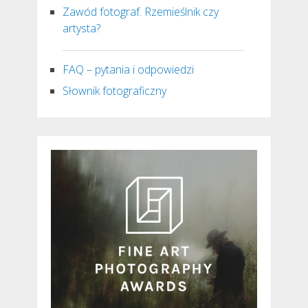
Zawód fotograf. Rzemieślnik czy
artysta?
FAQ – pytania i odpowiedzi
Słownik fotograficzny