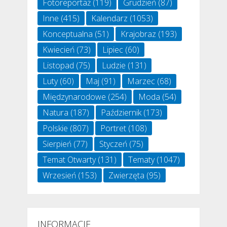
Fotoreportaż
(119)
Grudzień
(87)
Inne
(415)
Kalendarz
(1053)
Konceptualna
(51)
Krajobraz
(193)
Kwiecień
(73)
Lipiec
(60)
Listopad
(75)
Ludzie
(131)
Luty
(60)
Maj
(91)
Marzec
(68)
Międzynarodowe
(254)
Moda
(54)
Natura
(187)
Październik
(173)
Polskie
(807)
Portret
(108)
Sierpień
(77)
Styczeń
(75)
Temat Otwarty
(131)
Tematy
(1047)
Wrzesień
(153)
Zwierzęta
(95)
INFORMACJE