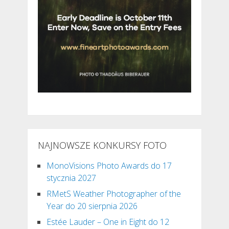
NAJNOWSZE KONKURSY FOTO
MonoVisions Photo Awards do 17
stycznia 2027
RMetS Weather Photographer of the
Year do 20 sierpnia 2026
Estée Lauder – One in Eight do 12