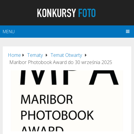
MENU
Home
Tematy
Temat Otwarty
Maribor Photobook Award do 30 września 2025