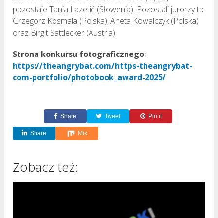
pozostaje Tanja Lazetić (Słowenia). Pozostali jurorzy to
Grzegorz Kosmala (Polska), Aneta Kowalczyk (Polska)
oraz Birgit Sattlecker (Austria).
Strona konkursu fotograficznego:
https://theangrybat.com/https-theangrybat-
com-portfolio/photobook_award-2025/
Share
Tweet
Pin it
Share
Mix
Zobacz też: