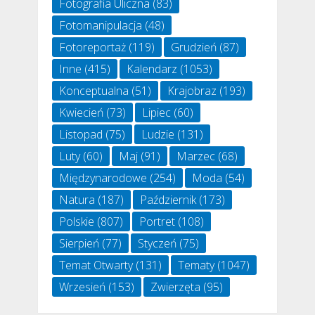
Fotografia Uliczna
(83)
Fotomanipulacja
(48)
Fotoreportaż
(119)
Grudzień
(87)
Inne
(415)
Kalendarz
(1053)
Konceptualna
(51)
Krajobraz
(193)
Kwiecień
(73)
Lipiec
(60)
Listopad
(75)
Ludzie
(131)
Luty
(60)
Maj
(91)
Marzec
(68)
Międzynarodowe
(254)
Moda
(54)
Natura
(187)
Październik
(173)
Polskie
(807)
Portret
(108)
Sierpień
(77)
Styczeń
(75)
Temat Otwarty
(131)
Tematy
(1047)
Wrzesień
(153)
Zwierzęta
(95)