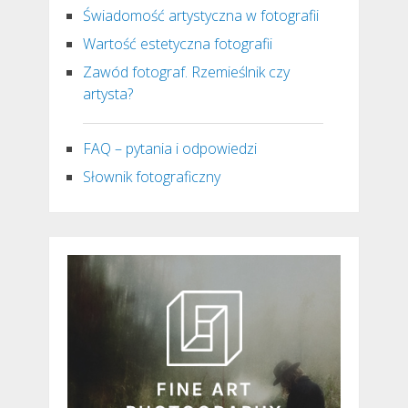
Świadomość artystyczna w fotografii
Wartość estetyczna fotografii
Zawód fotograf. Rzemieślnik czy
artysta?
FAQ – pytania i odpowiedzi
Słownik fotograficzny