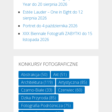
Year do 20 sierpnia 2026
Estée Lauder – One in Eight do 12
sierpnia 2026
Portret do 4 października 2026
XXX Biennale Fotografii ZABYTKI do 15
listopada 2026
KONKURSY FOTOGRAFICZNE
Abstrakcja
(50)
Akt
(51)
Architektura
(119)
Artystyczna
(85)
Czarno-Białe
(33)
Czerwiec
(60)
Dzika Przyroda
(85)
Fotografia Podróżnicza
(75)