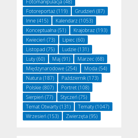
Fotomanipulacja
(48)
Fotoreportaż
(119)
Grudzień
(87)
Inne
(415)
Kalendarz
(1053)
Konceptualna
(51)
Krajobraz
(193)
Kwiecień
(73)
Lipiec
(60)
Listopad
(75)
Ludzie
(131)
Luty
(60)
Maj
(91)
Marzec
(68)
Międzynarodowe
(254)
Moda
(54)
Natura
(187)
Październik
(173)
Polskie
(807)
Portret
(108)
Sierpień
(77)
Styczeń
(75)
Temat Otwarty
(131)
Tematy
(1047)
Wrzesień
(153)
Zwierzęta
(95)