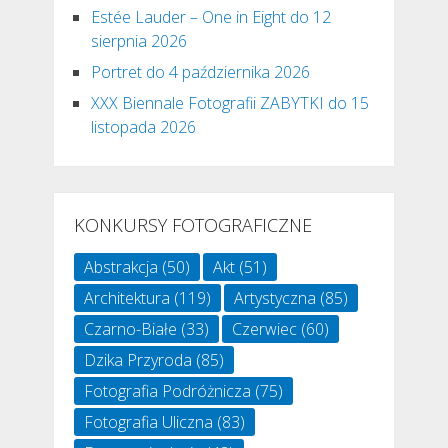
Estée Lauder – One in Eight do 12
sierpnia 2026
Portret do 4 października 2026
XXX Biennale Fotografii ZABYTKI do 15
listopada 2026
KONKURSY FOTOGRAFICZNE
Abstrakcja
(50)
Akt
(51)
Architektura
(119)
Artystyczna
(85)
Czarno-Białe
(33)
Czerwiec
(60)
Dzika Przyroda
(85)
Fotografia Podróżnicza
(75)
Fotografia Uliczna
(83)