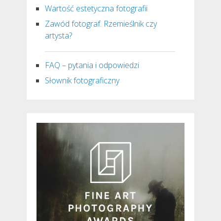
Wartość estetyczna fotografii
Zawód fotograf. Rzemieślnik czy
artysta?
FAQ – pytania i odpowiedzi
Słownik fotograficzny