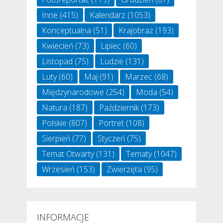
Inne
(415)
Kalendarz
(1053)
Konceptualna
(51)
Krajobraz
(193)
Kwiecień
(73)
Lipiec
(60)
Listopad
(75)
Ludzie
(131)
Luty
(60)
Maj
(91)
Marzec
(68)
Międzynarodowe
(254)
Moda
(54)
Natura
(187)
Październik
(173)
Polskie
(807)
Portret
(108)
Sierpień
(77)
Styczeń
(75)
Temat Otwarty
(131)
Tematy
(1047)
Wrzesień
(153)
Zwierzęta
(95)
INFORMACJE