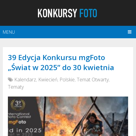
MENU
39 Edycja Konkursu mgFoto
„Świat w 2025” do 30 kwietnia
Kalendarz
,
Kwiecień
,
Polskie
,
Temat Otwarty
,
Tematy