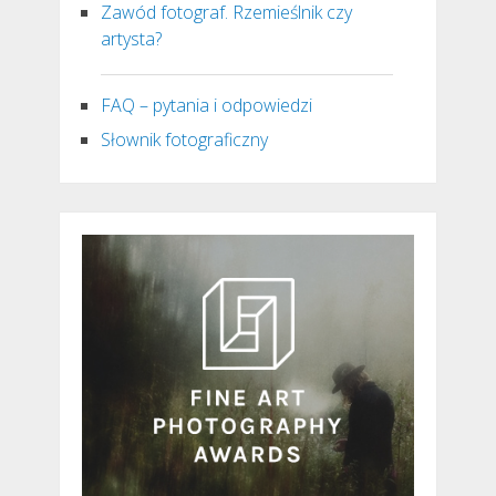
Zawód fotograf. Rzemieślnik czy
artysta?
FAQ – pytania i odpowiedzi
Słownik fotograficzny