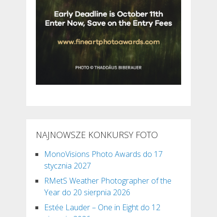
NAJNOWSZE KONKURSY FOTO
MonoVisions Photo Awards do 17
stycznia 2027
RMetS Weather Photographer of the
Year do 20 sierpnia 2026
Estée Lauder – One in Eight do 12