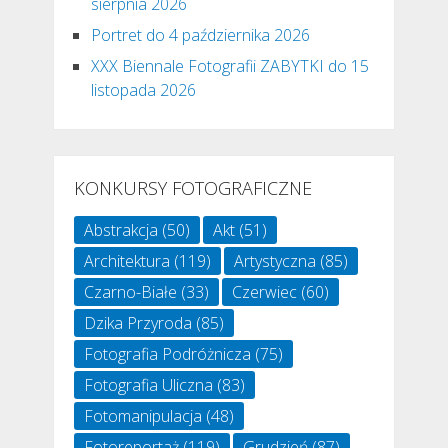
sierpnia 2026
Portret do 4 października 2026
XXX Biennale Fotografii ZABYTKI do 15
listopada 2026
KONKURSY FOTOGRAFICZNE
Abstrakcja
(50)
Akt
(51)
Architektura
(119)
Artystyczna
(85)
Czarno-Białe
(33)
Czerwiec
(60)
Dzika Przyroda
(85)
Fotografia Podróżnicza
(75)
Fotografia Uliczna
(83)
Fotomanipulacja
(48)
Fotoreportaż
(119)
Grudzień
(87)