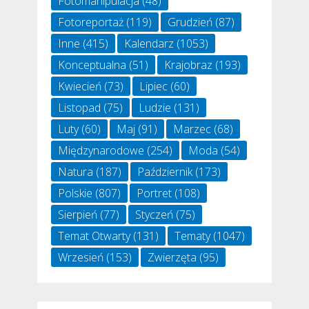
Fotomanipulacja
(48)
Fotoreportaż
(119)
Grudzień
(87)
Inne
(415)
Kalendarz
(1053)
Konceptualna
(51)
Krajobraz
(193)
Kwiecień
(73)
Lipiec
(60)
Listopad
(75)
Ludzie
(131)
Luty
(60)
Maj
(91)
Marzec
(68)
Międzynarodowe
(254)
Moda
(54)
Natura
(187)
Październik
(173)
Polskie
(807)
Portret
(108)
Sierpień
(77)
Styczeń
(75)
Temat Otwarty
(131)
Tematy
(1047)
Wrzesień
(153)
Zwierzęta
(95)