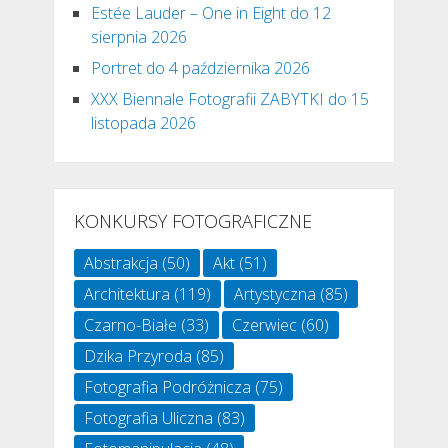
Estée Lauder – One in Eight do 12
sierpnia 2026
Portret do 4 października 2026
XXX Biennale Fotografii ZABYTKI do 15
listopada 2026
KONKURSY FOTOGRAFICZNE
Abstrakcja
(50)
Akt
(51)
Architektura
(119)
Artystyczna
(85)
Czarno-Białe
(33)
Czerwiec
(60)
Dzika Przyroda
(85)
Fotografia Podróżnicza
(75)
Fotografia Uliczna
(83)