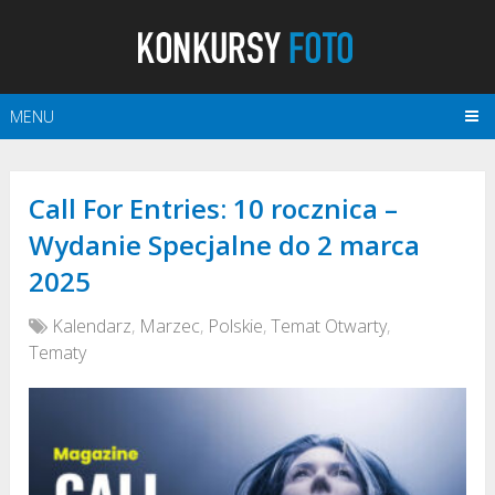
MENU
Call For Entries: 10 rocznica –
Wydanie Specjalne do 2 marca
2025
Kalendarz
,
Marzec
,
Polskie
,
Temat Otwarty
,
Tematy