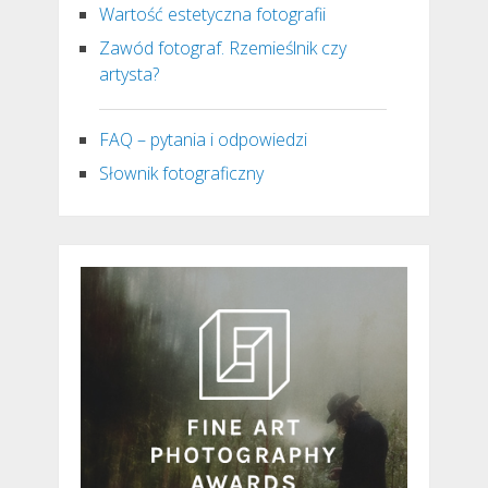
Wartość estetyczna fotografii
Zawód fotograf. Rzemieślnik czy
artysta?
FAQ – pytania i odpowiedzi
Słownik fotograficzny