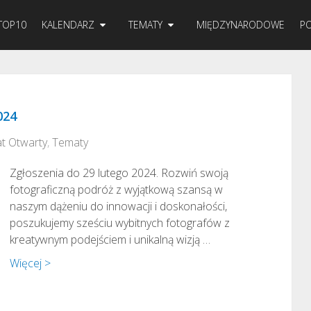
TOP10
KALENDARZ
TEMATY
MIĘDZYNARODOWE
PO
024
t Otwarty
,
Tematy
Zgłoszenia do 29 lutego 2024. Rozwiń swoją
fotograficzną podróż z wyjątkową szansą w
naszym dążeniu do innowacji i doskonałości,
poszukujemy sześciu wybitnych fotografów z
kreatywnym podejściem i unikalną wizją …
Więcej >