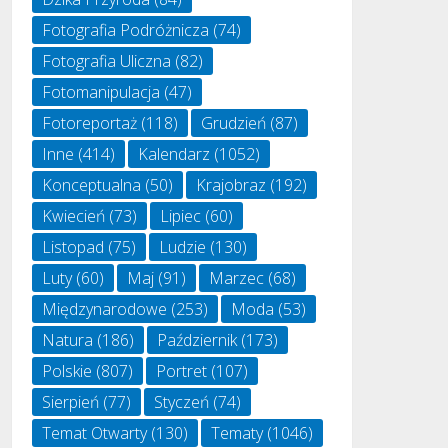
Fotografia Podróżnicza
(74)
Fotografia Uliczna
(82)
Fotomanipulacja
(47)
Fotoreportaż
(118)
Grudzień
(87)
Inne
(414)
Kalendarz
(1052)
Konceptualna
(50)
Krajobraz
(192)
Kwiecień
(73)
Lipiec
(60)
Listopad
(75)
Ludzie
(130)
Luty
(60)
Maj
(91)
Marzec
(68)
Międzynarodowe
(253)
Moda
(53)
Natura
(186)
Październik
(173)
Polskie
(807)
Portret
(107)
Sierpień
(77)
Styczeń
(74)
Temat Otwarty
(130)
Tematy
(1046)