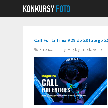
Call For Entries #28 do 29 lutego 2
Kalendarz
,
Luty
,
Międzynarodowe
,
Tema