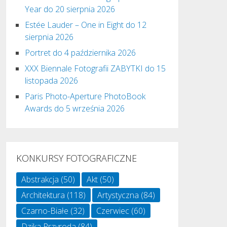
Year do 20 sierpnia 2026
Estée Lauder – One in Eight do 12
sierpnia 2026
Portret do 4 października 2026
XXX Biennale Fotografii ZABYTKI do 15
listopada 2026
Paris Photo-Aperture PhotoBook
Awards do 5 września 2026
KONKURSY FOTOGRAFICZNE
Abstrakcja
(50)
Akt
(50)
Architektura
(118)
Artystyczna
(84)
Czarno-Białe
(32)
Czerwiec
(60)
Dzika Przyroda
(84)