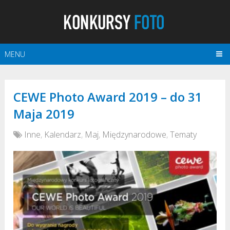
MENU
CEWE Photo Award 2019 – do 31
Maja 2019
Inne
,
Kalendarz
,
Maj
,
Międzynarodowe
,
Tematy