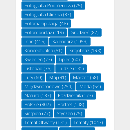
Fotografia Podróżnicza
(75)
Fotografia Uliczna
(83)
Fotomanipulacja
(48)
Fotoreportaż
(119)
Grudzień
(87)
Inne
(415)
Kalendarz
(1053)
Konceptualna
(51)
Krajobraz
(193)
Kwiecień
(73)
Lipiec
(60)
Listopad
(75)
Ludzie
(131)
Luty
(60)
Maj
(91)
Marzec
(68)
Międzynarodowe
(254)
Moda
(54)
Natura
(187)
Październik
(173)
Polskie
(807)
Portret
(108)
Sierpień
(77)
Styczeń
(75)
Temat Otwarty
(131)
Tematy
(1047)