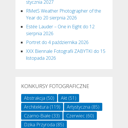
stycznia 2027
RMetS Weather Photographer of the
Year do 20 sierpnia 2026
Estée Lauder – One in Eight do 12
sierpnia 2026
Portret do 4 października 2026
XXX Biennale Fotografii ZABYTKI do 15
listopada 2026
KONKURSY FOTOGRAFICZNE
Abstrakcja
(50)
Akt
(51)
Architektura
(119)
Artystyczna
(85)
Czarno-Białe
(33)
Czerwiec
(60)
Dzika Przyroda
(85)