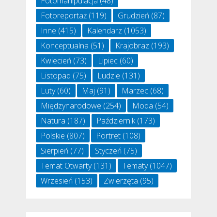
Fotomanipulacja
(48)
Fotoreportaż
(119)
Grudzień
(87)
Inne
(415)
Kalendarz
(1053)
Konceptualna
(51)
Krajobraz
(193)
Kwiecień
(73)
Lipiec
(60)
Listopad
(75)
Ludzie
(131)
Luty
(60)
Maj
(91)
Marzec
(68)
Międzynarodowe
(254)
Moda
(54)
Natura
(187)
Październik
(173)
Polskie
(807)
Portret
(108)
Sierpień
(77)
Styczeń
(75)
Temat Otwarty
(131)
Tematy
(1047)
Wrzesień
(153)
Zwierzęta
(95)