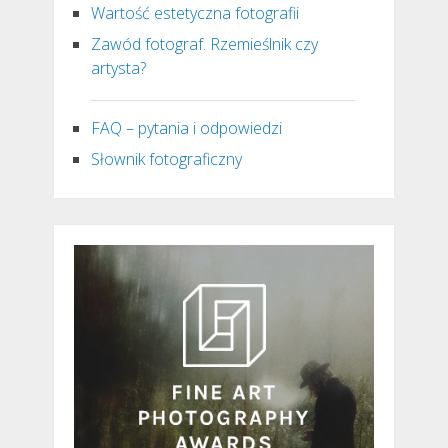
Wartość estetyczna fotografii
Zawód fotograf. Rzemieślnik czy
artysta?
FAQ – pytania i odpowiedzi
Słownik fotograficzny