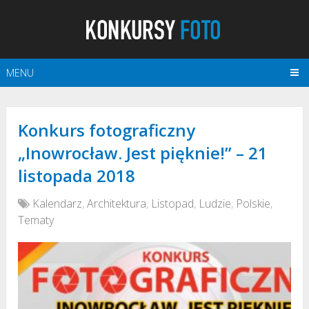
MENU
Konkurs fotograficzny
„Inowrocław. Jest pięknie!” – 21
listopada 2018
Kalendarz
,
Architektura
,
Listopad
,
Ludzie
,
Polskie
,
Tematy