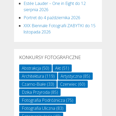
Estée Lauder – One in Eight do 12
sierpnia 2026
Portret do 4 października 2026
XXX Biennale Fotografii ZABYTKI do 15
listopada 2026
KONKURSY FOTOGRAFICZNE
Abstrakcja
(50)
Akt
(51)
Architektura
(119)
Artystyczna
(85)
Czarno-Białe
(33)
Czerwiec
(60)
Dzika Przyroda
(85)
Fotografia Podróżnicza
(75)
Fotografia Uliczna
(83)