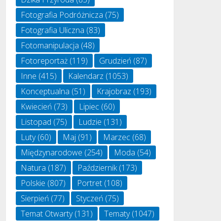
Fotografia Podróżnicza
(75)
Fotografia Uliczna
(83)
Fotomanipulacja
(48)
Fotoreportaż
(119)
Grudzień
(87)
Inne
(415)
Kalendarz
(1053)
Konceptualna
(51)
Krajobraz
(193)
Kwiecień
(73)
Lipiec
(60)
Listopad
(75)
Ludzie
(131)
Luty
(60)
Maj
(91)
Marzec
(68)
Międzynarodowe
(254)
Moda
(54)
Natura
(187)
Październik
(173)
Polskie
(807)
Portret
(108)
Sierpień
(77)
Styczeń
(75)
Temat Otwarty
(131)
Tematy
(1047)