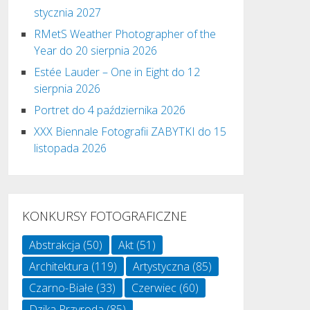
stycznia 2027
RMetS Weather Photographer of the
Year do 20 sierpnia 2026
Estée Lauder – One in Eight do 12
sierpnia 2026
Portret do 4 października 2026
XXX Biennale Fotografii ZABYTKI do 15
listopada 2026
KONKURSY FOTOGRAFICZNE
Abstrakcja
(50)
Akt
(51)
Architektura
(119)
Artystyczna
(85)
Czarno-Białe
(33)
Czerwiec
(60)
Dzika Przyroda
(85)