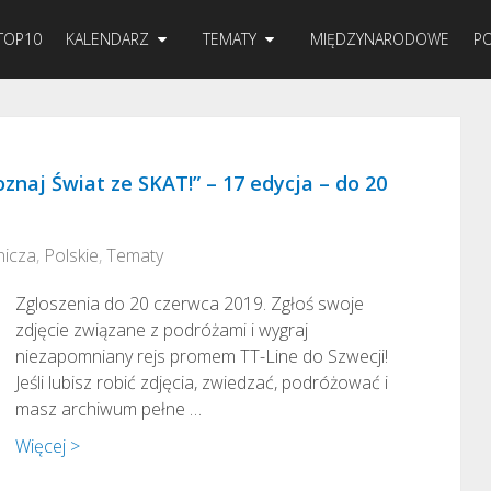
TOP10
KALENDARZ
TEMATY
MIĘDZYNARODOWE
PO
oznaj Świat ze SKAT!” – 17 edycja – do 20
nicza
,
Polskie
,
Tematy
Zgloszenia do 20 czerwca 2019. Zgłoś swoje
zdjęcie związane z podróżami i wygraj
niezapomniany rejs promem TT-Line do Szwecji!
Jeśli lubisz robić zdjęcia, zwiedzać, podróżować i
masz archiwum pełne …
Więcej >