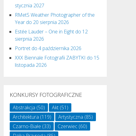
stycznia 2027
RMetS Weather Photographer of the
Year do 20 sierpnia 2026
Estée Lauder – One in Eight do 12
sierpnia 2026
Portret do 4 października 2026
XXX Biennale Fotografii ZABYTKI do 15
listopada 2026
KONKURSY FOTOGRAFICZNE
Abstrakcja
(50)
Akt
(51)
Architektura
(119)
Artystyczna
(85)
Czarno-Białe
(33)
Czerwiec
(60)
Dzika Przyroda
(85)