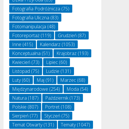
Fotografia Podróżnicza
(75)
Fotografia Uliczna
(83)
Fotomanipulacja
(48)
Fotoreportaż
(119)
Grudzień
(87)
Inne
(415)
Kalendarz
(1053)
Konceptualna
(51)
Krajobraz
(193)
Kwiecień
(73)
Lipiec
(60)
Listopad
(75)
Ludzie
(131)
Luty
(60)
Maj
(91)
Marzec
(68)
Międzynarodowe
(254)
Moda
(54)
Natura
(187)
Październik
(173)
Polskie
(807)
Portret
(108)
Sierpień
(77)
Styczeń
(75)
Temat Otwarty
(131)
Tematy
(1047)