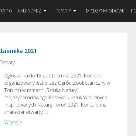
TOP10
KALENDARZ
TEMATY
MIĘDZYNARODOWE
PO
dziernika 2021
Tematy
Zgłoszenia do 18 października 2021. Konkurs
organizowany jest przez Ogród Zoobotaniczny w
Toruniu w ramach „Sztuka Natury”
Międzynarodowego Festiwalu Sztuk Wizualnych
Inspirowanych Naturą Toruń 2021. Konkurs ma
charakter otwarty. …
Więcej >