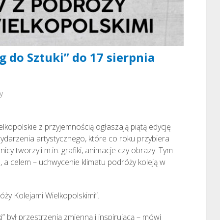
 do Sztuki” do 17 sierpnia
y
ielkopolskie z przyjemnością ogłaszają piątą edycję
wydarzenia artystycznego, które co roku przybiera
cy tworzyli m.in. grafiki, animacje czy obrazy. Tym
 a celem – uchwycenie klimatu podróży koleją w
óży Kolejami Wielkopolskimi”.
i” był przestrzenią zmienną i inspirującą – mówi