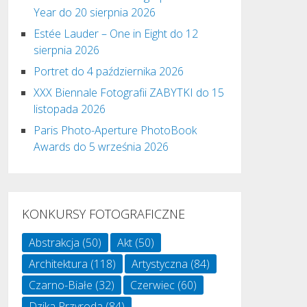
Year do 20 sierpnia 2026
Estée Lauder – One in Eight do 12
sierpnia 2026
Portret do 4 października 2026
XXX Biennale Fotografii ZABYTKI do 15
listopada 2026
Paris Photo-Aperture PhotoBook
Awards do 5 września 2026
KONKURSY FOTOGRAFICZNE
Abstrakcja
(50)
Akt
(50)
Architektura
(118)
Artystyczna
(84)
Czarno-Białe
(32)
Czerwiec
(60)
Dzika Przyroda
(84)