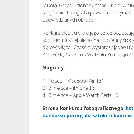
Mikołaj Grzyb, Członek Zarządu Kolei Wiel
spojrzenie. Fotografia pozwala zatrzymać ch
opowiedzianych obrazem.
Konkurs ewoluuje, ale jego serce pozostaj
spojrzeć na kolej nie jak na codzienny środ
się coś więcej. Czasem wystarczy jedno uję
Kaszyński, Naczelnik Wydziału Promocji i M
Nagrody:
1 miejsce – MacBook Air 13”
2 i 3 miejsce – iPhone 16
4 i 5 miejsce – Apple Watch Seria 10
Strona konkursu fotograficznego:
htt
konkursu-pociag-do-sztuki-5-kadrow-