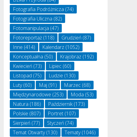
Fotografia Podróżnicza
(74)
Fotografia Uliczna
(82)
Fotomanipulacja
(47)
Fotoreportaż
(118)
Grudzień
(87)
Inne
(414)
Kalendarz
(1052)
Konceptualna
(50)
Krajobraz
(192)
Kwiecień
(73)
Lipiec
(60)
Listopad
(75)
Ludzie
(130)
Luty
(60)
Maj
(91)
Marzec
(68)
Międzynarodowe
(253)
Moda
(53)
Natura
(186)
Październik
(173)
Polskie
(807)
Portret
(107)
Sierpień
(77)
Styczeń
(74)
Temat Otwarty
(130)
Tematy
(1046)