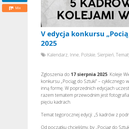
Mix
V edycja konkursu „Pociąg
2025
Kalendarz
,
Inne
,
Polskie
,
Sierpień
,
Temat
Zgloszenia do
17 sierpnia 2025
. Koleje W
konkursu „Pociąg do Sztuki” – cyklicznego 
inną formę. W poprzednich edycjach uczestni
razem tematem przewodnim jest fotografia,
pięciu kadrach.
Temat tegorocznej edycji: „5 kadrów z podr
Od początku chcieliśmy, by „Pociąg do Sztuk