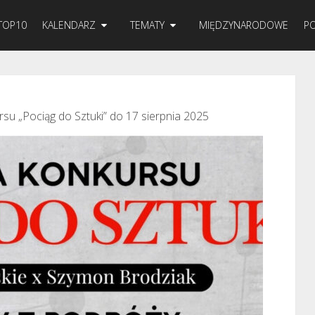
TOP10
KALENDARZ
TEMATY
MIĘDZYNARODOWE
PO
rsu „Pociąg do Sztuki” do 17 sierpnia 2025