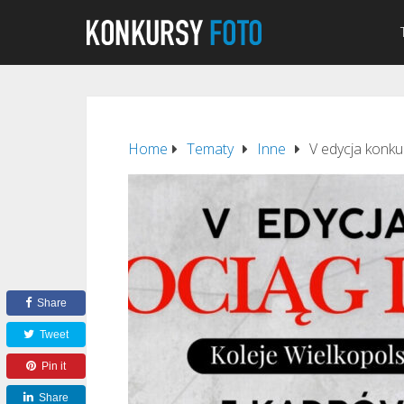
Home
Tematy
Inne
V edycja konku
Share
Tweet
Pin it
Share