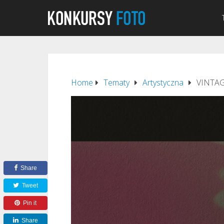
Home
Tematy
Artystyczna
VINTAG
Share
Tweet
Pin it
Share