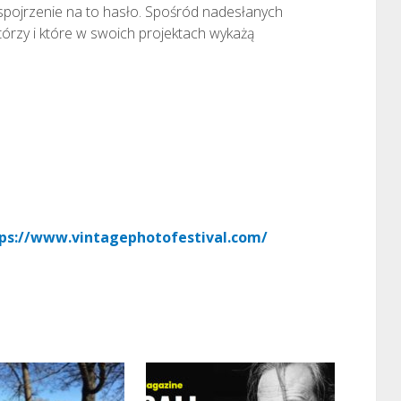
spojrzenie na to hasło. Spośród nadesłanych
którzy i które w swoich projektach wykażą
ps://www.vintagephotofestival.com/