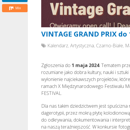
Mix
VINTAGE GRAND PRIX do 
Kalendarz
,
Artystyczna
,
Czarno-Białe
,
M
Zgłoszenia do
1 maja 2024
. Tematem prz
rozumiane jako dobra kultury, nauki i sztu
wyłonienie najciekawszych projektów, kt
ramach X Międzynarodowego Festiwalu Mi
FESTIVAL.
Dla nas takim dziedzictwem jest spuścizna r
dagerotypii, przez mokrą płytę kolodionow
do odkrywania, dokumentowania i interpreto
na naszą teraźniejszość. W konkursie fot