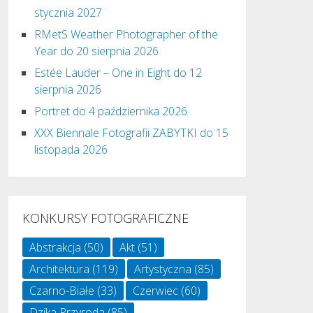
stycznia 2027
RMetS Weather Photographer of the
Year do 20 sierpnia 2026
Estée Lauder – One in Eight do 12
sierpnia 2026
Portret do 4 października 2026
XXX Biennale Fotografii ZABYTKI do 15
listopada 2026
KONKURSY FOTOGRAFICZNE
Abstrakcja
(50)
Akt
(51)
Architektura
(119)
Artystyczna
(85)
Czarno-Białe
(33)
Czerwiec
(60)
Dzika Przyroda
(85)