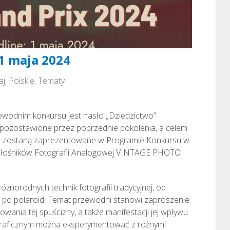
1 maja 2024
aj
,
Polskie
,
Tematy
ewodnim konkursu jest hasło „Dziedzictwo”
ki pozostawione przez poprzednie pokolenia, a celem
óre zostaną zaprezentowane w Programie Konkursu w
łośników Fotografii Analogowej VINTAGE PHOTO
óżnorodnych technik fotografii tradycyjnej, od
ą po polaroid. Temat przewodni stanowi zaproszenie
wania tej spuścizny, a także manifestacji jej wpływu
ograficznym można eksperymentować z różnymi