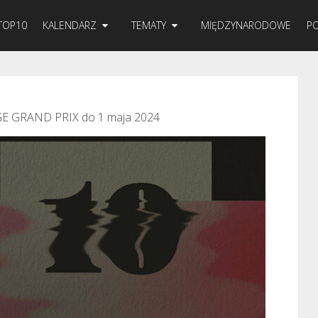
TOP10
KALENDARZ
TEMATY
MIĘDZYNARODOWE
PO
E GRAND PRIX do 1 maja 2024