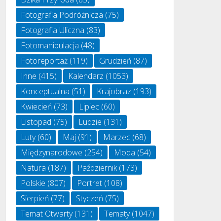
Fotografia Podróżnicza
(75)
Fotografia Uliczna
(83)
Fotomanipulacja
(48)
Fotoreportaż
(119)
Grudzień
(87)
Inne
(415)
Kalendarz
(1053)
Konceptualna
(51)
Krajobraz
(193)
Kwiecień
(73)
Lipiec
(60)
Listopad
(75)
Ludzie
(131)
Luty
(60)
Maj
(91)
Marzec
(68)
Międzynarodowe
(254)
Moda
(54)
Natura
(187)
Październik
(173)
Polskie
(807)
Portret
(108)
Sierpień
(77)
Styczeń
(75)
Temat Otwarty
(131)
Tematy
(1047)