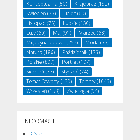
Konceptualna
(50)
Krajobraz
(192)
Kwiecień
(73)
Lipiec
(60)
Listopad
(75)
Ludzie
(130)
Luty
(60)
Maj
(91)
Marzec
(68)
Międzynarodowe
(253)
Moda
(53)
Natura
(186)
Październik
(173)
Polskie
(807)
Portret
(107)
Sierpień
(77)
Styczeń
(74)
Temat Otwarty
(130)
Tematy
(1046)
Wrzesień
(153)
Zwierzęta
(94)
INFORMACJE
O Nas