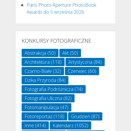
Paris Photo-Aperture PhotoBook
Awards do 5 września 2026
KONKURSY FOTOGRAFICZNE
Abstrakcja
(50)
Akt
(50)
Architektura
(118)
Artystyczna
(84)
Czarno-Białe
(32)
Czerwiec
(60)
Dzika Przyroda
(84)
Fotografia Podróżnicza
(74)
Fotografia Uliczna
(82)
Fotomanipulacja
(47)
Fotoreportaż
(118)
Grudzień
(87)
Inne
(414)
Kalendarz
(1052)