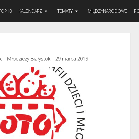
TOP10
KALENDARZ
TEMATY
MIĘDZYNARODOWE
PO
i i Młodzieży Białystok – 29 marca 2019