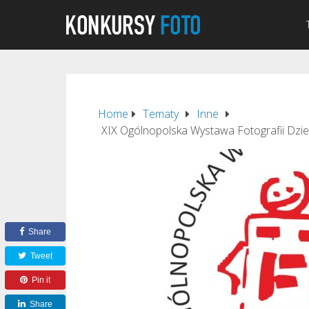
Home
Tematy
Inne
XIX Ogólnopolska Wystawa Fotografii Dziec
Share
Tweet
Pin it
Share