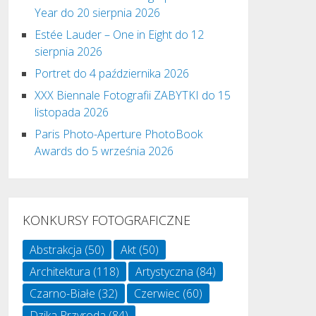
Year do 20 sierpnia 2026
Estée Lauder – One in Eight do 12
sierpnia 2026
Portret do 4 października 2026
XXX Biennale Fotografii ZABYTKI do 15
listopada 2026
Paris Photo-Aperture PhotoBook
Awards do 5 września 2026
KONKURSY FOTOGRAFICZNE
Abstrakcja
(50)
Akt
(50)
Architektura
(118)
Artystyczna
(84)
Czarno-Białe
(32)
Czerwiec
(60)
Dzika Przyroda
(84)