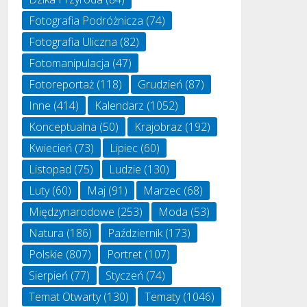
Fotografia Podróżnicza
(74)
Fotografia Uliczna
(82)
Fotomanipulacja
(47)
Fotoreportaż
(118)
Grudzień
(87)
Inne
(414)
Kalendarz
(1052)
Konceptualna
(50)
Krajobraz
(192)
Kwiecień
(73)
Lipiec
(60)
Listopad
(75)
Ludzie
(130)
Luty
(60)
Maj
(91)
Marzec
(68)
Międzynarodowe
(253)
Moda
(53)
Natura
(186)
Październik
(173)
Polskie
(807)
Portret
(107)
Sierpień
(77)
Styczeń
(74)
Temat Otwarty
(130)
Tematy
(1046)