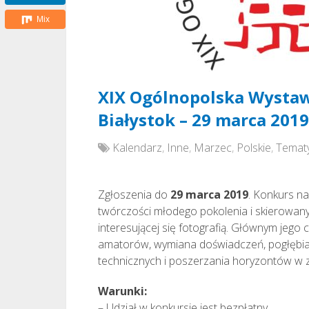
Mix
XIX Ogólnopolska Wystawa
Białystok – 29 marca 2019
Kalendarz
,
Inne
,
Marzec
,
Polskie
,
Temat
Zgłoszenia do
29 marca 2019
. Konkurs n
twórczości młodego pokolenia i skierowany j
interesującej się fotografią. Głównym jeg
amatorów, wymiana doświadczeń, pogłębian
technicznych i poszerzania horyzontów w zak
Warunki:
– Udział w konkursie jest bezpłatny