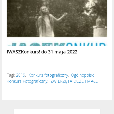
IWASZKonkurs! do 31 maja 2022
Tagi:
2019
,
Konkurs fotograficzny
,
Ogólnopolski
Konkurs Fotograficzny
,
ZWIERZĘTA DUŻE I MAŁE