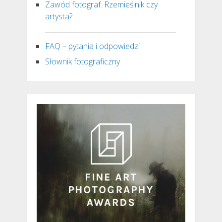
Zawód fotograf. Rzemieślnik czy
artysta?
FAQ – pytania i odpowiedzi
Słownik fotograficzny