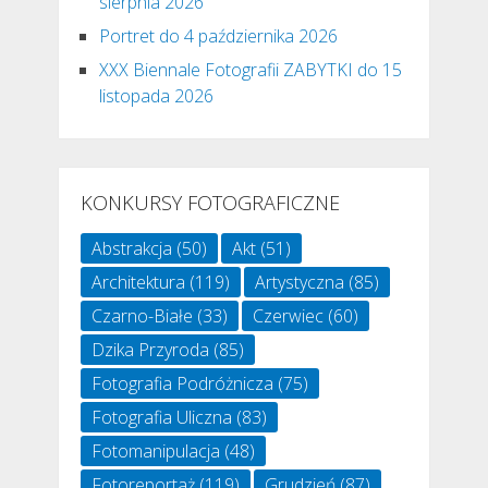
sierpnia 2026
Portret do 4 października 2026
XXX Biennale Fotografii ZABYTKI do 15
listopada 2026
KONKURSY FOTOGRAFICZNE
Abstrakcja
(50)
Akt
(51)
Architektura
(119)
Artystyczna
(85)
Czarno-Białe
(33)
Czerwiec
(60)
Dzika Przyroda
(85)
Fotografia Podróżnicza
(75)
Fotografia Uliczna
(83)
Fotomanipulacja
(48)
Fotoreportaż
(119)
Grudzień
(87)