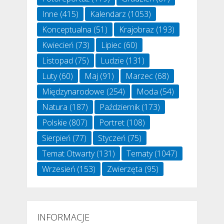
Inne
(415)
Kalendarz
(1053)
Konceptualna
(51)
Krajobraz
(193)
Kwiecień
(73)
Lipiec
(60)
Listopad
(75)
Ludzie
(131)
Luty
(60)
Maj
(91)
Marzec
(68)
Międzynarodowe
(254)
Moda
(54)
Natura
(187)
Październik
(173)
Polskie
(807)
Portret
(108)
Sierpień
(77)
Styczeń
(75)
Temat Otwarty
(131)
Tematy
(1047)
Wrzesień
(153)
Zwierzęta
(95)
INFORMACJE