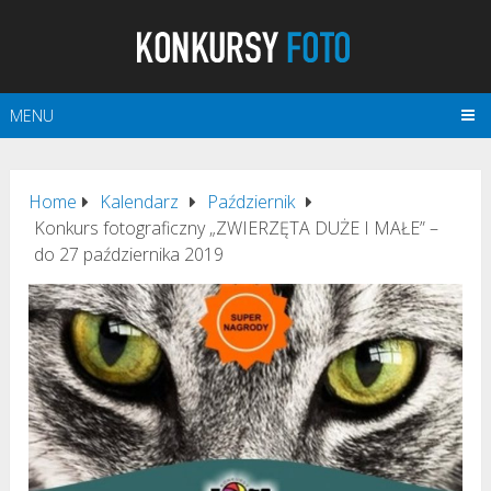
MENU
Home
Kalendarz
Październik
Konkurs fotograficzny „ZWIERZĘTA DUŻE I MAŁE” –
do 27 października 2019