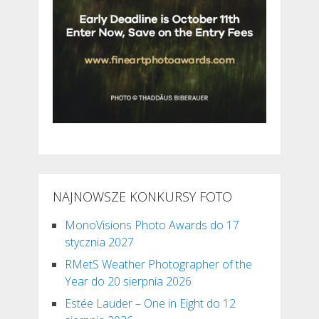
NAJNOWSZE KONKURSY FOTO
MonoVisions Photo Awards do 17
stycznia 2027
RMetS Weather Photographer of the
Year do 20 sierpnia 2026
Estée Lauder – One in Eight do 12