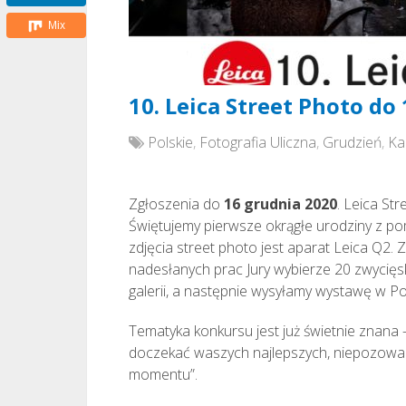
Mix
10. Leica Street Photo do
Polskie
,
Fotografia Uliczna
,
Grudzień
,
Ka
Zgłoszenia do
16 grudnia 2020
. Leica Str
Świętujemy pierwsze okrągłe urodziny z po
zdjęcia street photo jest aparat Leica Q2. 
nadesłanych prac Jury wybierze 20 zwycięs
galerii, a następnie wysyłamy wystawę w Pols
Tematyka konkursu jest już świetnie znana –
doczekać waszych najlepszych, niepozowany
momentu”.