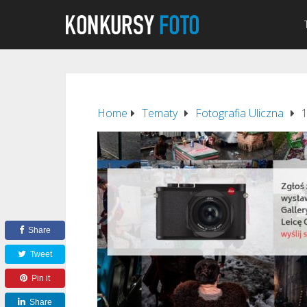
Home
Tematy
Fotografia Uliczna
1
Share
Tweet
Pin it
Share