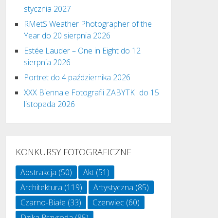
stycznia 2027
RMetS Weather Photographer of the
Year do 20 sierpnia 2026
Estée Lauder – One in Eight do 12
sierpnia 2026
Portret do 4 października 2026
XXX Biennale Fotografii ZABYTKI do 15
listopada 2026
KONKURSY FOTOGRAFICZNE
Abstrakcja
(50)
Akt
(51)
Architektura
(119)
Artystyczna
(85)
Czarno-Białe
(33)
Czerwiec
(60)
Dzika Przyroda
(85)