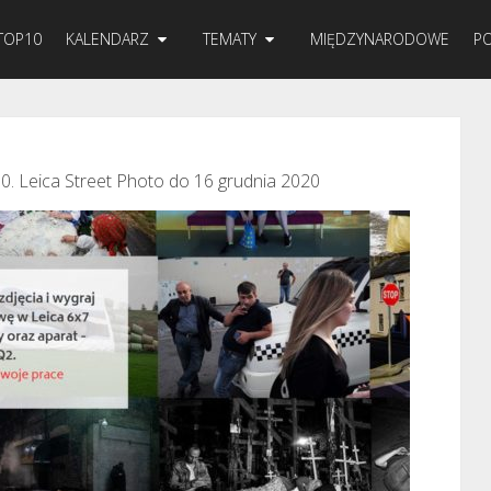
TOP10
KALENDARZ
TEMATY
MIĘDZYNARODOWE
PO
0. Leica Street Photo do 16 grudnia 2020