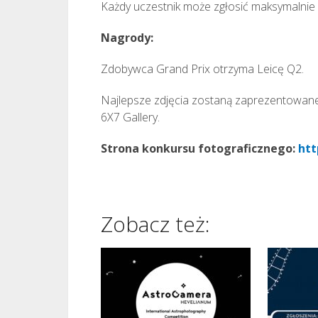
Każdy uczestnik może zgłosić maksymalnie 
Nagrody:
Zdobywca Grand Prix otrzyma Leicę Q2.
Najlepsze zdjęcia zostaną zaprezentowan
6X7 Gallery.
Strona konkursu fotograficznego:
htt
Zobacz też: