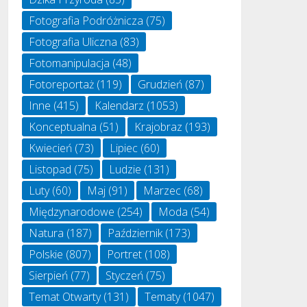
Fotografia Podróżnicza
(75)
Fotografia Uliczna
(83)
Fotomanipulacja
(48)
Fotoreportaż
(119)
Grudzień
(87)
Inne
(415)
Kalendarz
(1053)
Konceptualna
(51)
Krajobraz
(193)
Kwiecień
(73)
Lipiec
(60)
Listopad
(75)
Ludzie
(131)
Luty
(60)
Maj
(91)
Marzec
(68)
Międzynarodowe
(254)
Moda
(54)
Natura
(187)
Październik
(173)
Polskie
(807)
Portret
(108)
Sierpień
(77)
Styczeń
(75)
Temat Otwarty
(131)
Tematy
(1047)