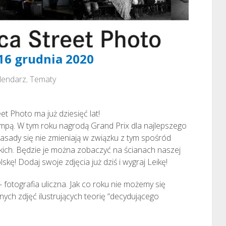
 16 grudnia 2020
lendarz
,
Tematy
eet Photo ma już dziesięć lat!
mpą. W tym roku nagrodą Grand Prix dla najlepszego
Zasady się nie zmieniają w związku z tym spośród
kich. Będzie je można zobaczyć na ścianach naszej
kę! Dodaj swoje zdjęcia już dziś i wygraj Leikę!
 fotografia uliczna. Jak co roku nie możemy się
ch zdjęć ilustrujących teorię “decydującego