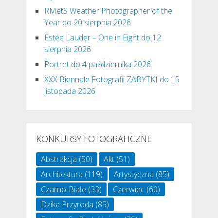
RMetS Weather Photographer of the
Year do 20 sierpnia 2026
Estée Lauder – One in Eight do 12
sierpnia 2026
Portret do 4 października 2026
XXX Biennale Fotografii ZABYTKI do 15
listopada 2026
KONKURSY FOTOGRAFICZNE
Abstrakcja
(50)
Akt
(51)
Architektura
(119)
Artystyczna
(85)
Czarno-Białe
(33)
Czerwiec
(60)
Dzika Przyroda
(85)