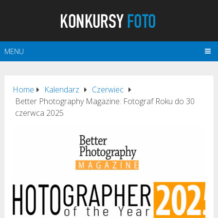
MENU
Home
Kalendarz
Czerwiec
Better Photography Magazine: Fotograf Roku do 30
czerwca 2025