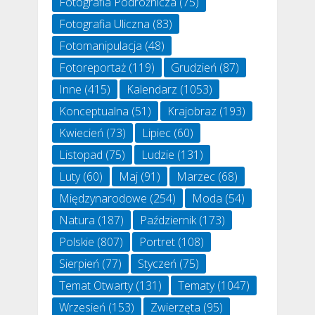
Fotografia Podróżnicza
(75)
Fotografia Uliczna
(83)
Fotomanipulacja
(48)
Fotoreportaż
(119)
Grudzień
(87)
Inne
(415)
Kalendarz
(1053)
Konceptualna
(51)
Krajobraz
(193)
Kwiecień
(73)
Lipiec
(60)
Listopad
(75)
Ludzie
(131)
Luty
(60)
Maj
(91)
Marzec
(68)
Międzynarodowe
(254)
Moda
(54)
Natura
(187)
Październik
(173)
Polskie
(807)
Portret
(108)
Sierpień
(77)
Styczeń
(75)
Temat Otwarty
(131)
Tematy
(1047)
Wrzesień
(153)
Zwierzęta
(95)