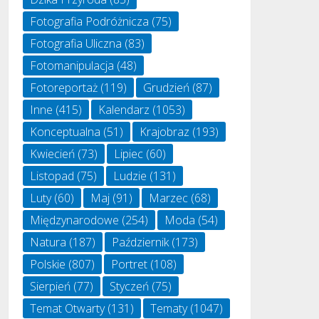
Fotografia Podróżnicza
(75)
Fotografia Uliczna
(83)
Fotomanipulacja
(48)
Fotoreportaż
(119)
Grudzień
(87)
Inne
(415)
Kalendarz
(1053)
Konceptualna
(51)
Krajobraz
(193)
Kwiecień
(73)
Lipiec
(60)
Listopad
(75)
Ludzie
(131)
Luty
(60)
Maj
(91)
Marzec
(68)
Międzynarodowe
(254)
Moda
(54)
Natura
(187)
Październik
(173)
Polskie
(807)
Portret
(108)
Sierpień
(77)
Styczeń
(75)
Temat Otwarty
(131)
Tematy
(1047)