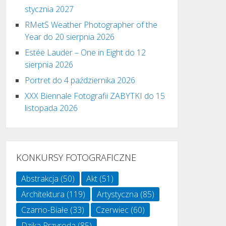
stycznia 2027
RMetS Weather Photographer of the
Year do 20 sierpnia 2026
Estée Lauder – One in Eight do 12
sierpnia 2026
Portret do 4 października 2026
XXX Biennale Fotografii ZABYTKI do 15
listopada 2026
KONKURSY FOTOGRAFICZNE
Abstrakcja
(50)
Akt
(51)
Architektura
(119)
Artystyczna
(85)
Czarno-Białe
(33)
Czerwiec
(60)
Dzika Przyroda
(85)