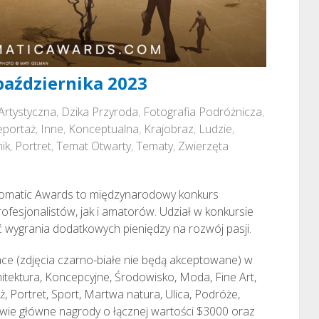
października 2023
Artystyczna
,
Dzika Przyroda
,
Fotografia Podróżnicza
,
eportaż
,
Inne
,
Konceptualna
,
Krajobraz
,
Ludzie
,
ik
,
Portret
,
Temat Otwarty
,
Tematy
,
Zwierzęta
romatic Awards to międzynarodowy konkurs
rofesjonalistów, jak i amatorów. Udział w konkursie
ość wygrania dodatkowych pieniędzy na rozwój pasji.
e (zdjęcia czarno-białe nie będą akceptowane) w
hitektura, Koncepcyjne, Środowisko, Moda, Fine Art,
ż, Portret, Sport, Martwa natura, Ulica, Podróże,
wie główne nagrody o łącznej wartości $3000 oraz