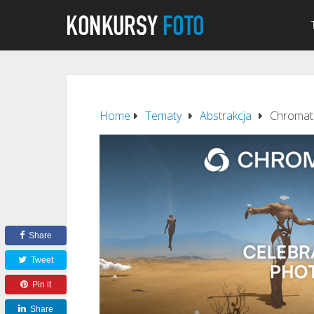
Home
Tematy
Abstrakcja
Chromati
Share
Tweet
Pin it
Share