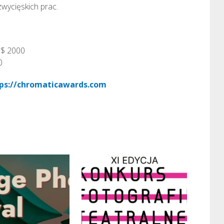
zwycięskich prac.
– $ 2000
0
ps://chromaticawards.com