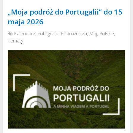
„Moja podróż do Portugalii” do 15
maja 2026
Kalendarz
,
Fotografia Podróżnicza
,
Maj
,
Polskie
,
Tematy