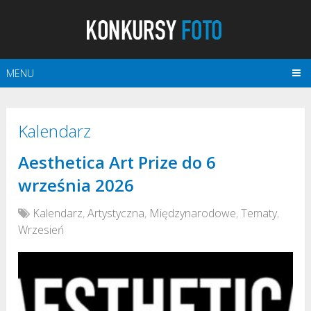
MENU
Kalendarz
Aesthetica Art Prize do 6
września 2026
Kalendarz
,
Artystyczna
,
Międzynarodowe
,
Tematy
,
Wrzesień