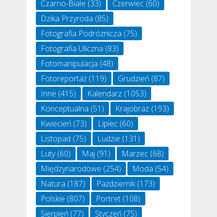
Czarno-Białe
(33)
Czerwiec
(60)
Dzika Przyroda
(85)
Fotografia Podróżnicza
(75)
Fotografia Uliczna
(83)
Fotomanipulacja
(48)
Fotoreportaż
(119)
Grudzień
(87)
Inne
(415)
Kalendarz
(1053)
Konceptualna
(51)
Krajobraz
(193)
Kwiecień
(73)
Lipiec
(60)
Listopad
(75)
Ludzie
(131)
Luty
(60)
Maj
(91)
Marzec
(68)
Międzynarodowe
(254)
Moda
(54)
Natura
(187)
Październik
(173)
Polskie
(807)
Portret
(108)
Sierpień
(77)
Styczeń
(75)