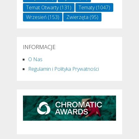
Temat Otwarty
(131)
Tematy
(1047)
Wrzesień
(153)
Zwierzęta
(95)
INFORMACJE
O Nas
Regulamin i Polityka Prywatności