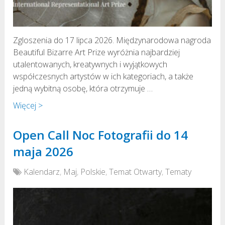
Zgloszenia do 17 lipca 2026. Międzynarodowa nagroda
Beautiful Bizarre Art Prize wyróżnia najbardziej
utalentowanych, kreatywnych i wyjątkowych
współczesnych artystów w ich kategoriach, a także
jedną wybitną osobę, która otrzymuje …
Więcej >
Open Call Noc Fotografii do 14
maja 2026
Kalendarz
,
Maj
,
Polskie
,
Temat Otwarty
,
Tematy