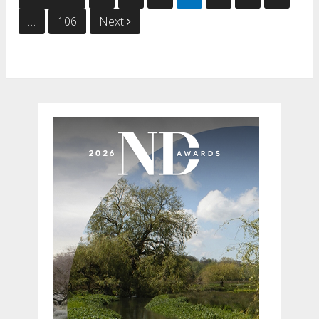
wpisów
…
106
Next