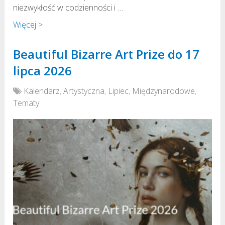
niezwykłość w codzienności i …
Więcej >
Beautiful Bizarre Art Prize do 17
lipca 2026
Kalendarz
,
Artystyczna
,
Lipiec
,
Międzynarodowe
,
Tematy