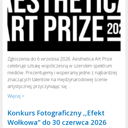
Zgloszenia do 6 września 2026. Aesthetica Art Prize
celebruje sztukę współczesną w szerokim spektrum
mediów. Prezentujemy i wspieramy jedne z najbardziej
znaczących talentów na międzynarodowej scenie
artystycznej, przyczyniając się …
Więcej >
Konkurs Fotograficzny ,,Efekt
Wołkowa” do 30 czerwca 2026