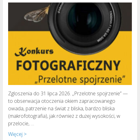
Zgloszenia do 31 lipca 2026. „Przelotne spojrzenie” —
to obserwacja otoczenia okiem zapracowanego
owada, patrzenie na świat z bliska, bardzo bliska
(makrofotografia), jak również z dużej wysokości, w
przelocie, …
Więcej >