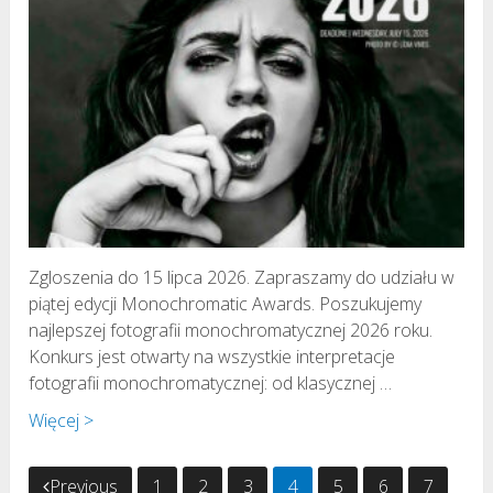
Zgloszenia do 15 lipca 2026. Zapraszamy do udziału w
piątej edycji Monochromatic Awards. Poszukujemy
najlepszej fotografii monochromatycznej 2026 roku.
Konkurs jest otwarty na wszystkie interpretacje
fotografii monochromatycznej: od klasycznej …
Więcej >
Stronicowanie
Previous
1
2
3
4
5
6
7