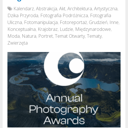
Kalendarz
,
Abstrakcja
,
Akt
,
Architektura
,
Artystyczna
,
Dzika Przyroda
,
Fotografia Podróżnicza
,
Fotografia
Uliczna
,
Fotomanipulacja
,
Fotoreportaż
,
Grudzień
,
Inne
,
Konceptualna
,
Krajobraz
,
Ludzie
,
Międzynarodowe
,
Moda
,
Natura
,
Portret
,
Temat Otwarty
,
Tematy
,
Zwierzęta