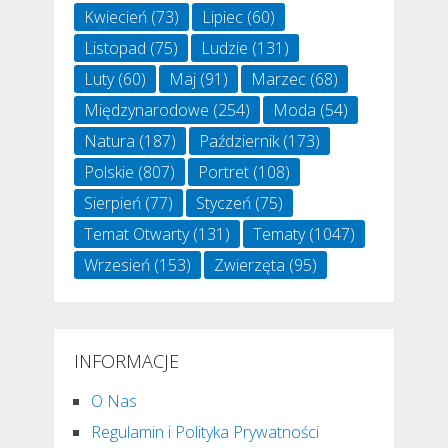
Kwiecień
(73)
Lipiec
(60)
Listopad
(75)
Ludzie
(131)
Luty
(60)
Maj
(91)
Marzec
(68)
Międzynarodowe
(254)
Moda
(54)
Natura
(187)
Październik
(173)
Polskie
(807)
Portret
(108)
Sierpień
(77)
Styczeń
(75)
Temat Otwarty
(131)
Tematy
(1047)
Wrzesień
(153)
Zwierzęta
(95)
INFORMACJE
O Nas
Regulamin i Polityka Prywatności