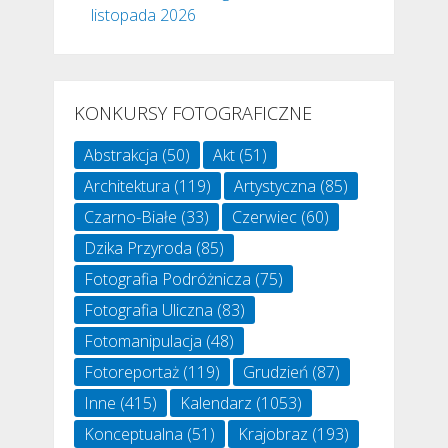
listopada 2026
KONKURSY FOTOGRAFICZNE
Abstrakcja
(50)
Akt
(51)
Architektura
(119)
Artystyczna
(85)
Czarno-Białe
(33)
Czerwiec
(60)
Dzika Przyroda
(85)
Fotografia Podróżnicza
(75)
Fotografia Uliczna
(83)
Fotomanipulacja
(48)
Fotoreportaż
(119)
Grudzień
(87)
Inne
(415)
Kalendarz
(1053)
Konceptualna
(51)
Krajobraz
(193)