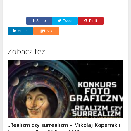
Share
Tweet
Pin it
Share
Mix
Zobacz też:
„Realizm czy surrealizm – Mikołaj Kopernik i