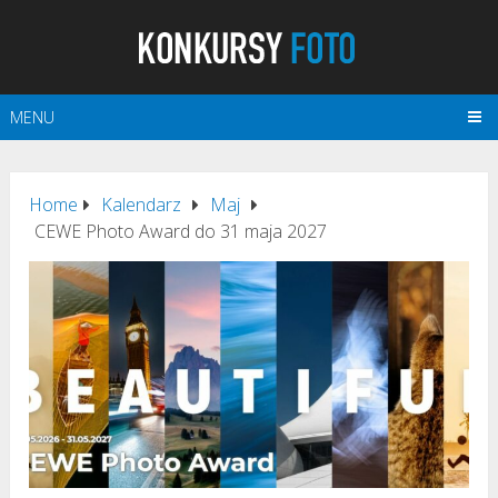
MENU
Home
Kalendarz
Maj
CEWE Photo Award do 31 maja 2027