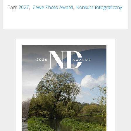
Tagi:
2027
,
Cewe Photo Award
,
Konkurs fotograficzny