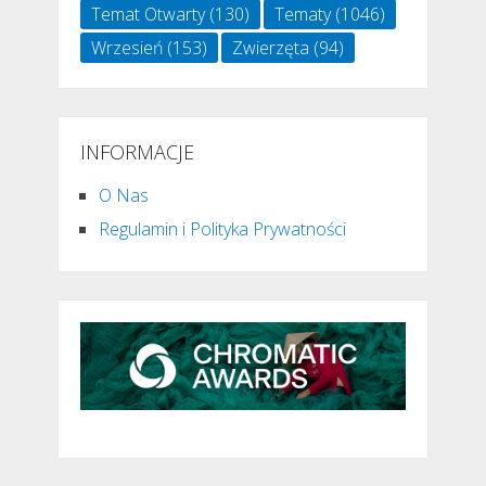
Temat Otwarty
(130)
Tematy
(1046)
Wrzesień
(153)
Zwierzęta
(94)
INFORMACJE
O Nas
Regulamin i Polityka Prywatności