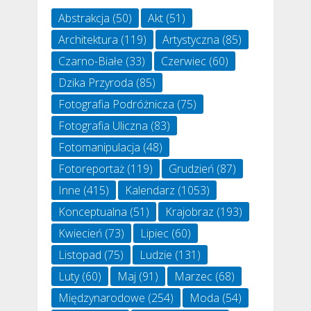
Abstrakcja
(50)
Akt
(51)
Architektura
(119)
Artystyczna
(85)
Czarno-Białe
(33)
Czerwiec
(60)
Dzika Przyroda
(85)
Fotografia Podróżnicza
(75)
Fotografia Uliczna
(83)
Fotomanipulacja
(48)
Fotoreportaż
(119)
Grudzień
(87)
Inne
(415)
Kalendarz
(1053)
Konceptualna
(51)
Krajobraz
(193)
Kwiecień
(73)
Lipiec
(60)
Listopad
(75)
Ludzie
(131)
Luty
(60)
Maj
(91)
Marzec
(68)
Międzynarodowe
(254)
Moda
(54)