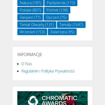
Natura
(187)
Październik
(173)
Polskie
(807)
Portret
(108)
Sierpień
(77)
Styczeń
(75)
Temat Otwarty
(131)
Tematy
(1047)
Wrzesień
(153)
Zwierzęta
(95)
INFORMACJE
O Nas
Regulamin i Polityka Prywatności