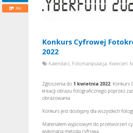
Mix
Konkurs Cyfrowej Fotokr
2022
Kalendarz
,
Fotomanipulacja
,
Kwiecień
,
M
Zgłoszenia do
1 kwietnia 2022
. Konkurs
kreacji obrazu fotograficznego poprzez z
obrazowania.
Konkurs jest dostępny dla wszystkich fotog
Materiałem wyjściowym do przetworzeń cyfro
wykonana metodą cyfrową.