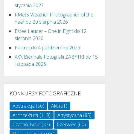
stycznia 2027
RMetS Weather Photographer of the
Year do 20 sierpnia 2026
Estée Lauder – One in Eight do 12
sierpnia 2026
Portret do 4 października 2026
XXX Biennale Fotografii ZABYTKI do 15
listopada 2026
KONKURSY FOTOGRAFICZNE
Abstrakcja
(50)
Akt
(51)
Architektura
(119)
Artystyczna
(85)
Czarno-Białe
(33)
Czerwiec
(60)
Dzika Przyroda
(85)