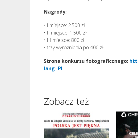
Nagrody:
• I miejsce: 2.500 zł
• II miejsce: 1.500 zł
• III miejsce: 800 zł
• trzy wyróżnienia po 400 zł
Strona konkursu fotograficznego:
htt
lang=Pl
Zobacz też: