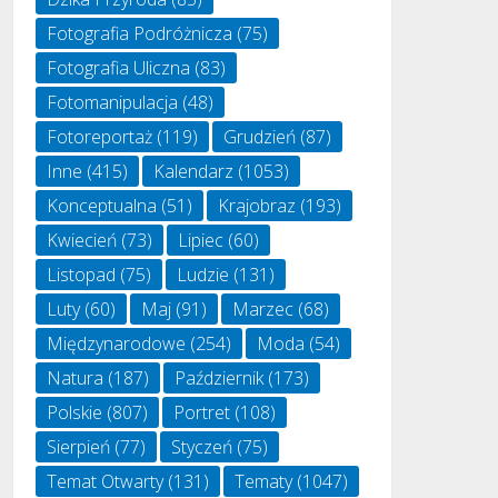
Fotografia Podróżnicza
(75)
Fotografia Uliczna
(83)
Fotomanipulacja
(48)
Fotoreportaż
(119)
Grudzień
(87)
Inne
(415)
Kalendarz
(1053)
Konceptualna
(51)
Krajobraz
(193)
Kwiecień
(73)
Lipiec
(60)
Listopad
(75)
Ludzie
(131)
Luty
(60)
Maj
(91)
Marzec
(68)
Międzynarodowe
(254)
Moda
(54)
Natura
(187)
Październik
(173)
Polskie
(807)
Portret
(108)
Sierpień
(77)
Styczeń
(75)
Temat Otwarty
(131)
Tematy
(1047)