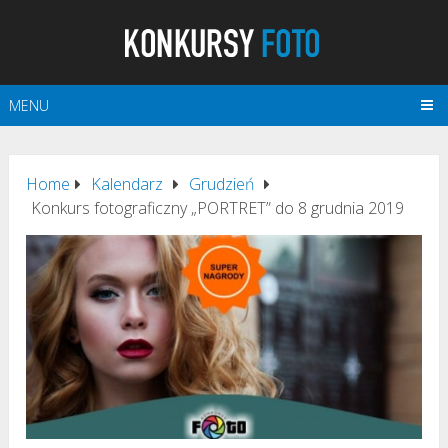
MENU
Home
Kalendarz
Grudzień
Konkurs fotograficzny „PORTRET” do 8 grudnia 2019