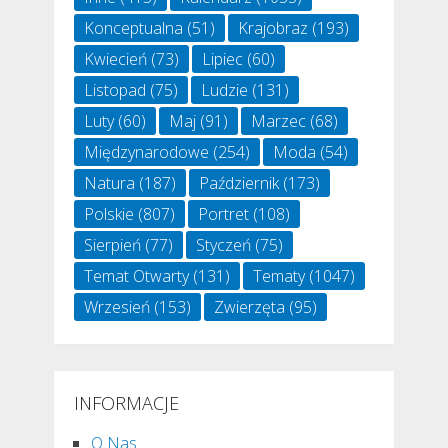
Konceptualna
(51)
Krajobraz
(193)
Kwiecień
(73)
Lipiec
(60)
Listopad
(75)
Ludzie
(131)
Luty
(60)
Maj
(91)
Marzec
(68)
Międzynarodowe
(254)
Moda
(54)
Natura
(187)
Październik
(173)
Polskie
(807)
Portret
(108)
Sierpień
(77)
Styczeń
(75)
Temat Otwarty
(131)
Tematy
(1047)
Wrzesień
(153)
Zwierzęta
(95)
INFORMACJE
O Nas