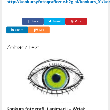
http://konkursyfotoqraficzne.h2g.pl/konkurs_01/ko
Share
Tweet
Pin it
Share
Mix
Zobacz też:
Konkurs fotografii i animacji – Wciąż