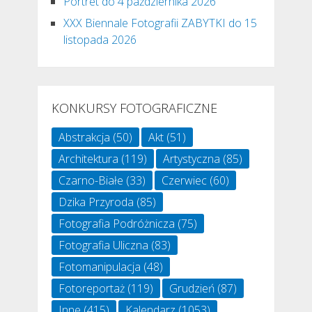
Portret do 4 października 2026
XXX Biennale Fotografii ZABYTKI do 15
listopada 2026
KONKURSY FOTOGRAFICZNE
Abstrakcja
(50)
Akt
(51)
Architektura
(119)
Artystyczna
(85)
Czarno-Białe
(33)
Czerwiec
(60)
Dzika Przyroda
(85)
Fotografia Podróżnicza
(75)
Fotografia Uliczna
(83)
Fotomanipulacja
(48)
Fotoreportaż
(119)
Grudzień
(87)
Inne
(415)
Kalendarz
(1053)