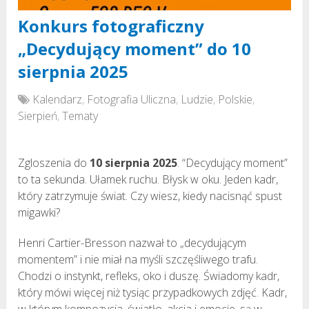
Konkurs fotograficzny
„Decydujący moment” do 10
sierpnia 2025
Kalendarz
,
Fotografia Uliczna
,
Ludzie
,
Polskie
,
Sierpień
,
Tematy
Zgloszenia do
10 sierpnia 2025
. “Decydujący moment”
to ta sekunda. Ułamek ruchu. Błysk w oku. Jeden kadr,
który zatrzymuje świat. Czy wiesz, kiedy nacisnąć spust
migawki?
Henri Cartier-Bresson nazwał to „decydującym
momentem” i nie miał na myśli szczęśliwego trafu.
Chodzi o instynkt, refleks, oko i duszę. Świadomy kadr,
który mówi więcej niż tysiąc przypadkowych zdjęć. Kadr,
w którym kompozycja, światło, akcja i emocje, są w