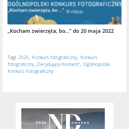
„Kocham zwierzęta, bo…” do 20 maja 2022
Tagi:
2025
,
Konkurs fotograficzny
,
Konkurs
fotograficzny „Decydujący moment”
,
Ogólnopolski
Konkurs Fotograficzny