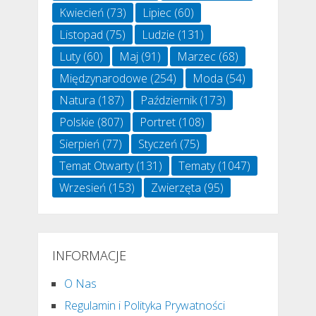
Kwiecień
(73)
Lipiec
(60)
Listopad
(75)
Ludzie
(131)
Luty
(60)
Maj
(91)
Marzec
(68)
Międzynarodowe
(254)
Moda
(54)
Natura
(187)
Październik
(173)
Polskie
(807)
Portret
(108)
Sierpień
(77)
Styczeń
(75)
Temat Otwarty
(131)
Tematy
(1047)
Wrzesień
(153)
Zwierzęta
(95)
INFORMACJE
O Nas
Regulamin i Polityka Prywatności