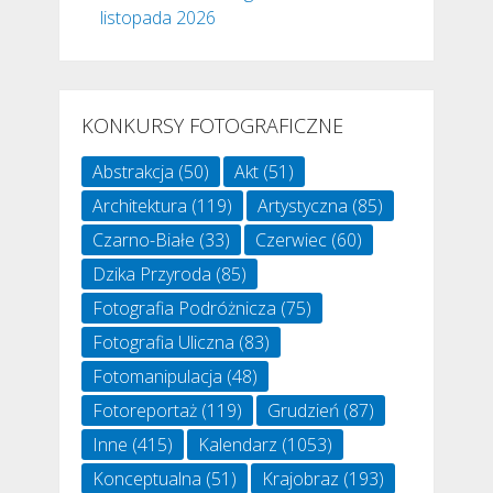
listopada 2026
KONKURSY FOTOGRAFICZNE
Abstrakcja
(50)
Akt
(51)
Architektura
(119)
Artystyczna
(85)
Czarno-Białe
(33)
Czerwiec
(60)
Dzika Przyroda
(85)
Fotografia Podróżnicza
(75)
Fotografia Uliczna
(83)
Fotomanipulacja
(48)
Fotoreportaż
(119)
Grudzień
(87)
Inne
(415)
Kalendarz
(1053)
Konceptualna
(51)
Krajobraz
(193)