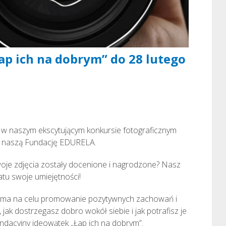
ap ich na dobrym” do 28 lutego
ł w naszym ekscytującym konkursie fotograficznym
z naszą Fundację EDURELA.
woje zdjęcia zostały docenione i nagrodzone? Nasz
atu swoje umiejętności!
” ma na celu promowanie pozytywnych zachowań i
jak dostrzegasz dobro wokół siebie i jak potrafisz je
ndacyjny ideowątek „Łap ich na dobrym”.