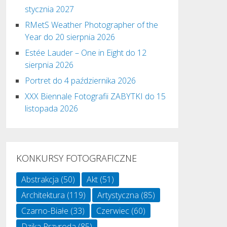
stycznia 2027
RMetS Weather Photographer of the
Year do 20 sierpnia 2026
Estée Lauder – One in Eight do 12
sierpnia 2026
Portret do 4 października 2026
XXX Biennale Fotografii ZABYTKI do 15
listopada 2026
KONKURSY FOTOGRAFICZNE
Abstrakcja
(50)
Akt
(51)
Architektura
(119)
Artystyczna
(85)
Czarno-Białe
(33)
Czerwiec
(60)
Dzika Przyroda
(85)