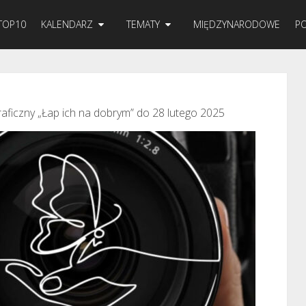
TOP10
KALENDARZ
TEMATY
MIĘDZYNARODOWE
PO
aficzny „Łap ich na dobrym” do 28 lutego 2025