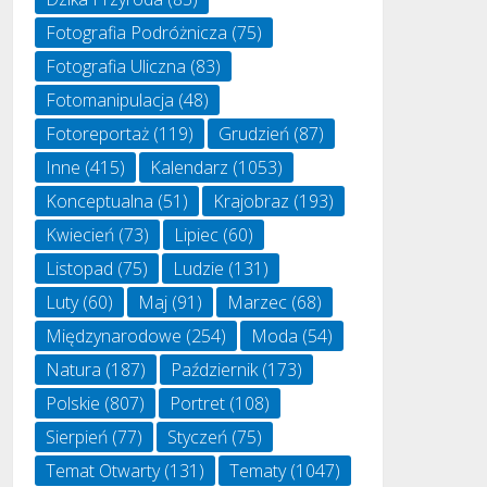
Fotografia Podróżnicza
(75)
Fotografia Uliczna
(83)
Fotomanipulacja
(48)
Fotoreportaż
(119)
Grudzień
(87)
Inne
(415)
Kalendarz
(1053)
Konceptualna
(51)
Krajobraz
(193)
Kwiecień
(73)
Lipiec
(60)
Listopad
(75)
Ludzie
(131)
Luty
(60)
Maj
(91)
Marzec
(68)
Międzynarodowe
(254)
Moda
(54)
Natura
(187)
Październik
(173)
Polskie
(807)
Portret
(108)
Sierpień
(77)
Styczeń
(75)
Temat Otwarty
(131)
Tematy
(1047)