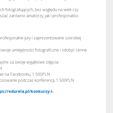
ich fotografujących, bez względu na wiek czy
zać zarówno amatorzy, jak i profesjonaliści.
profesjonalne jury i zaprezentowane szerokiej
 swoje umiejętności fotograficzne i zdobyć cenne
ężne za swoje wyjątkowe zdjęcia:
LN
nie na Facebooku, 1 500PLN
osowanie podczas konferencji, 1 500PLN
ps://edurela.pl/konkursy-i-