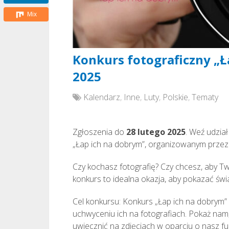
Mix
Konkurs fotograficzny „Ł
2025
Kalendarz
,
Inne
,
Luty
,
Polskie
,
Tematy
Zgłoszenia do
28 lutego 2025
. Weź udzia
„Łap ich na dobrym”, organizowanym prze
Czy kochasz fotografię? Czy chcesz, aby T
konkurs to idealna okazja, aby pokazać świ
Cel konkursu: Konkurs „Łap ich na dobrym
uchwyceniu ich na fotografiach. Pokaż nam, 
uwiecznić na zdjęciach w oparciu o nasz fu