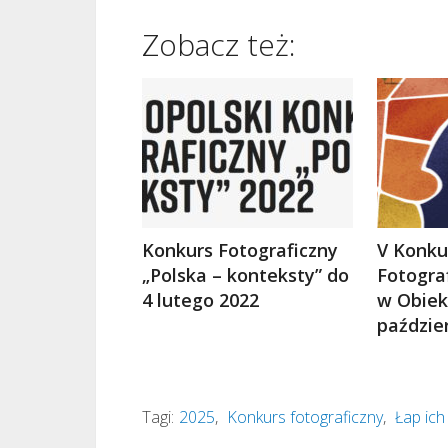
Zobacz też:
Konkurs Fotograficzny
V Konku
„Polska – konteksty” do
Fotogra
4 lutego 2022
w Obiek
paździe
Tagi:
2025
,
Konkurs fotograficzny
,
Łap ic