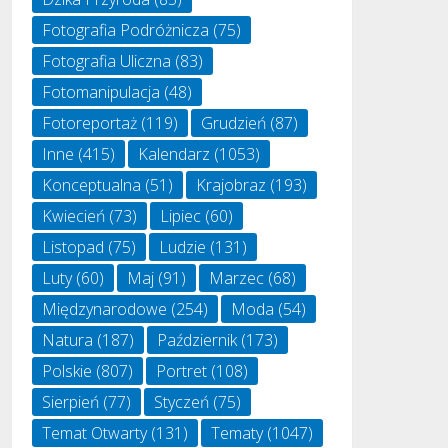
Fotografia Podróżnicza
(75)
Fotografia Uliczna
(83)
Fotomanipulacja
(48)
Fotoreportaż
(119)
Grudzień
(87)
Inne
(415)
Kalendarz
(1053)
Konceptualna
(51)
Krajobraz
(193)
Kwiecień
(73)
Lipiec
(60)
Listopad
(75)
Ludzie
(131)
Luty
(60)
Maj
(91)
Marzec
(68)
Międzynarodowe
(254)
Moda
(54)
Natura
(187)
Październik
(173)
Polskie
(807)
Portret
(108)
Sierpień
(77)
Styczeń
(75)
Temat Otwarty
(131)
Tematy
(1047)