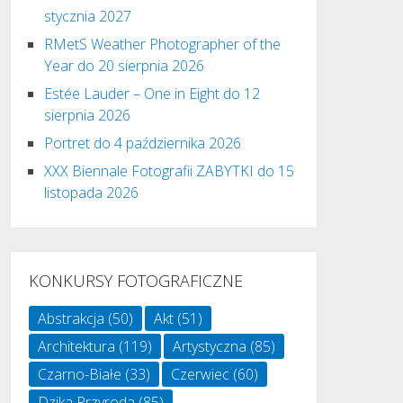
stycznia 2027
RMetS Weather Photographer of the
Year do 20 sierpnia 2026
Estée Lauder – One in Eight do 12
sierpnia 2026
Portret do 4 października 2026
XXX Biennale Fotografii ZABYTKI do 15
listopada 2026
KONKURSY FOTOGRAFICZNE
Abstrakcja
(50)
Akt
(51)
Architektura
(119)
Artystyczna
(85)
Czarno-Białe
(33)
Czerwiec
(60)
Dzika Przyroda
(85)