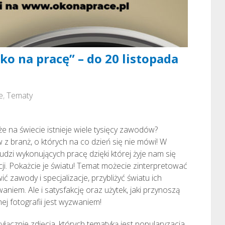
ko na pracę” – do 20 listopada
e
,
Tematy
 że na świecie istnieje wiele tysięcy zawodów?
 z branż, o których na co dzień się nie mówi! W
dzi wykonujących pracę dzięki której żyje nam się
acji. Pokażcie je światu! Temat możecie zinterpretować
ć zawody i specjalizacje, przybliżyć światu ich
waniem. Ale i satysfakcję oraz użytek, jaki przynoszą
ej fotografii jest wyzwaniem!
cznie zdjęcia, których tematyką jest popularyzacja