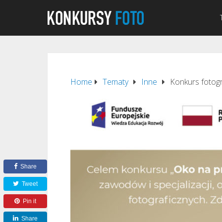
Home
Tematy
Inne
Konkurs fotogr
Share
Tweet
Pin it
Share