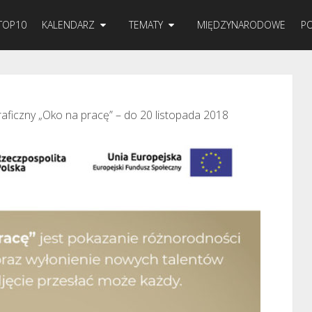
TOP10
KALENDARZ
TEMATY
MIĘDZYNARODOWE
PO
aficzny „Oko na pracę” – do 20 listopada 2018