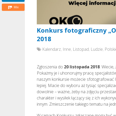
Mix
Konkurs fotograficzny „O
2018
Kalendarz
,
Inne
,
Listopad
,
Ludzie
,
Polski
Zgłoszenia do
20 listopada 2018
. Wiecie,
Pokażmy je i uhonorujmy pracę specjalistów
naszym konkursie możecie sfotografować lu
lepiej. Macie do wyboru aż tysiąc specjaliz
dowolnie – ważne, żeby na zdjęciu przestawi
charakter i wysiłek łączący się z ich wykony
innym. Zmieszczenie takiego tematu na jedn
W ramach Konkursu zgłaszane mogą być wyłą