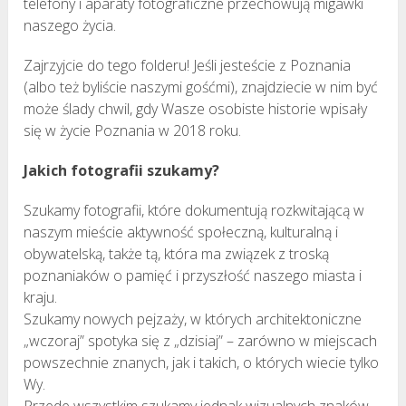
telefony i aparaty fotograficzne przechowują migawki
naszego życia.
Zajrzyjcie do tego folderu! Jeśli jesteście z Poznania
(albo też byliście naszymi gośćmi), znajdziecie w nim być
może ślady chwil, gdy Wasze osobiste historie wpisały
się w życie Poznania w 2018 roku.
Jakich fotografii szukamy?
Szukamy fotografii, które dokumentują rozkwitającą w
naszym mieście aktywność społeczną, kulturalną i
obywatelską, także tą, która ma związek z troską
poznaniaków o pamięć i przyszłość naszego miasta i
kraju.
Szukamy nowych pejzaży, w których architektoniczne
„wczoraj” spotyka się z „dzisiaj” – zarówno w miejscach
powszechnie znanych, jak i takich, o których wiecie tylko
Wy.
Przede wszystkim szukamy jednak wizualnych znaków