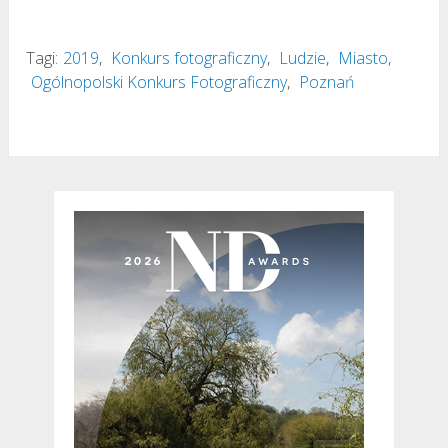
Tagi:
2019
,
Konkurs fotograficzny
,
Ludzie
,
Miasto
,
Ogólnopolski Konkurs Fotograficzny
,
Poznań