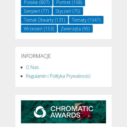
Polskie
(807)
Portret
(108)
Sierpień
(77)
Styczeń
(75)
Temat Otwarty
(131)
Tematy
(1047)
Wrzesień
(153)
Zwierzęta
(95)
INFORMACJE
O Nas
Regulamin i Polityka Prywatności