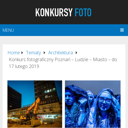
MENU
Home
Tematy
Architektura
Konkurs fotograficzny Poznań – Ludzie – Miasto – do
17 lutego 2019