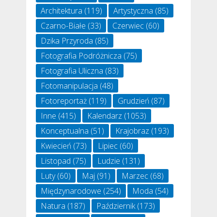
Architektura
(119)
Artystyczna
(85)
Czarno-Białe
(33)
Czerwiec
(60)
Dzika Przyroda
(85)
Fotografia Podróżnicza
(75)
Fotografia Uliczna
(83)
Fotomanipulacja
(48)
Fotoreportaż
(119)
Grudzień
(87)
Inne
(415)
Kalendarz
(1053)
Konceptualna
(51)
Krajobraz
(193)
Kwiecień
(73)
Lipiec
(60)
Listopad
(75)
Ludzie
(131)
Luty
(60)
Maj
(91)
Marzec
(68)
Międzynarodowe
(254)
Moda
(54)
Natura
(187)
Październik
(173)