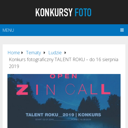
MENU
Home
Tematy
Ludzie
Konkurs fotograficzny TALENT ROKU – do 16 sierpnia
2019