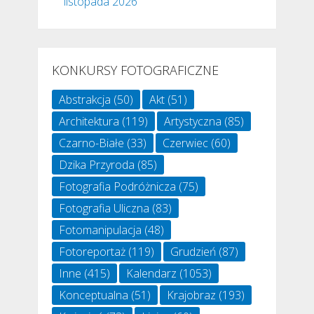
listopada 2026
KONKURSY FOTOGRAFICZNE
Abstrakcja
(50)
Akt
(51)
Architektura
(119)
Artystyczna
(85)
Czarno-Białe
(33)
Czerwiec
(60)
Dzika Przyroda
(85)
Fotografia Podróżnicza
(75)
Fotografia Uliczna
(83)
Fotomanipulacja
(48)
Fotoreportaż
(119)
Grudzień
(87)
Inne
(415)
Kalendarz
(1053)
Konceptualna
(51)
Krajobraz
(193)