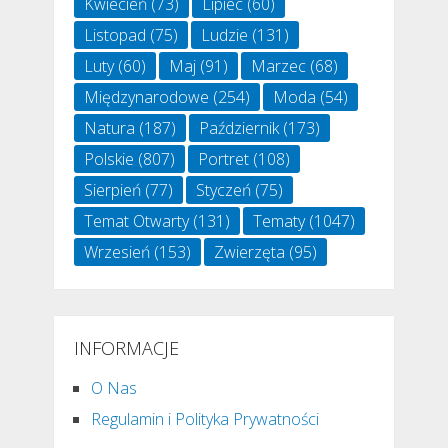
Kwiecień
(73)
Lipiec
(60)
Listopad
(75)
Ludzie
(131)
Luty
(60)
Maj
(91)
Marzec
(68)
Międzynarodowe
(254)
Moda
(54)
Natura
(187)
Październik
(173)
Polskie
(807)
Portret
(108)
Sierpień
(77)
Styczeń
(75)
Temat Otwarty
(131)
Tematy
(1047)
Wrzesień
(153)
Zwierzęta
(95)
INFORMACJE
O Nas
Regulamin i Polityka Prywatności