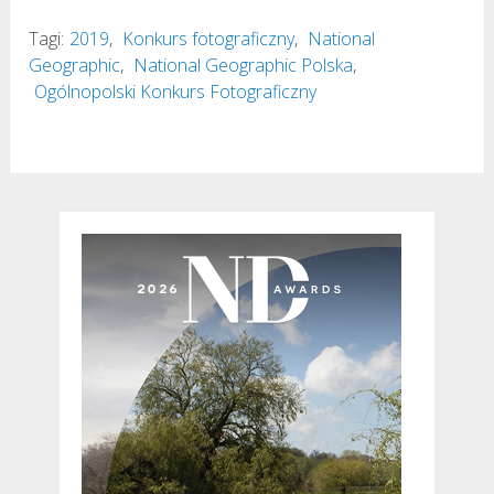
Tagi:
2019
,
Konkurs fotograficzny
,
National
Geographic
,
National Geographic Polska
,
Ogólnopolski Konkurs Fotograficzny