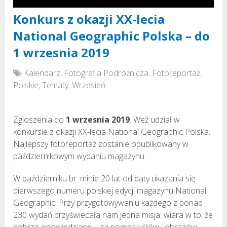
Konkurs z okazji XX-lecia
National Geographic Polska – do
1 wrzesnia 2019
Kalendarz
,
Fotografia Podróżnicza
,
Fotoreportaż
,
Polskie
,
Tematy
,
Wrzesień
Zgloszenia do
1 wrzesnia 2019
. Weź udział w
konkursie z okazji XX-lecia National Geographic Polska.
Najlepszy fotoreportaż zostanie opublikowany w
październikowym wydaniu magazynu.
W październiku br. minie 20 lat od daty ukazania się
pierwszego numeru polskiej edycji magazynu National
Geographic. Przy przygotowywaniu każdego z ponad
230 wydań przyświecała nam jedna misja: wiara w to, że
dobrze opowiedziane – za pomocą słów i obrazów –