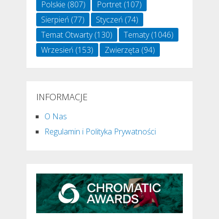
Polskie
(807)
Portret
(107)
Sierpień
(77)
Styczeń
(74)
Temat Otwarty
(130)
Tematy
(1046)
Wrzesień
(153)
Zwierzęta
(94)
INFORMACJE
O Nas
Regulamin i Polityka Prywatności