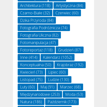
Architektura
(118)
Artystyczna
(84)
Czarno-Białe
(32)
Czerwiec
(60)
Dzika Przyroda
(84)
Fotografia Podróżnicza
(74)
Fotografia Uliczna
(82)
Fotomanipulacja
(47)
Fotoreportaż
(118)
Grudzień
(87)
Inne
(414)
Kalendarz
(1052)
Konceptualna
(50)
Krajobraz
(192)
Kwiecień
(73)
Lipiec
(60)
Listopad
(75)
Ludzie
(130)
Luty
(60)
Maj
(91)
Marzec
(68)
Międzynarodowe
(253)
Moda
(53)
Natura
(186)
Październik
(173)