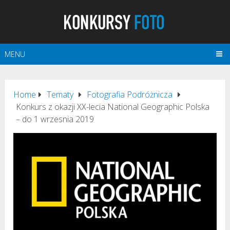
MENU
Home
Tematy
Fotografia Podróżnicza
Konkurs z okazji XX-lecia National Geographic Polska
– do 1 wrzesnia 2019