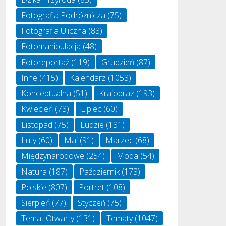
Fotografia Podróżnicza
(75)
Fotografia Uliczna
(83)
Fotomanipulacja
(48)
Fotoreportaż
(119)
Grudzień
(87)
Inne
(415)
Kalendarz
(1053)
Konceptualna
(51)
Krajobraz
(193)
Kwiecień
(73)
Lipiec
(60)
Listopad
(75)
Ludzie
(131)
Luty
(60)
Maj
(91)
Marzec
(68)
Międzynarodowe
(254)
Moda
(54)
Natura
(187)
Październik
(173)
Polskie
(807)
Portret
(108)
Sierpień
(77)
Styczeń
(75)
Temat Otwarty
(131)
Tematy
(1047)