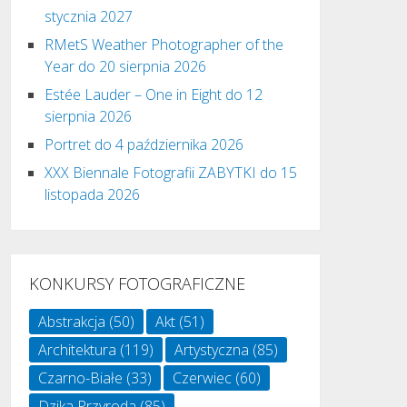
stycznia 2027
RMetS Weather Photographer of the
Year do 20 sierpnia 2026
Estée Lauder – One in Eight do 12
sierpnia 2026
Portret do 4 października 2026
XXX Biennale Fotografii ZABYTKI do 15
listopada 2026
KONKURSY FOTOGRAFICZNE
Abstrakcja
(50)
Akt
(51)
Architektura
(119)
Artystyczna
(85)
Czarno-Białe
(33)
Czerwiec
(60)
Dzika Przyroda
(85)