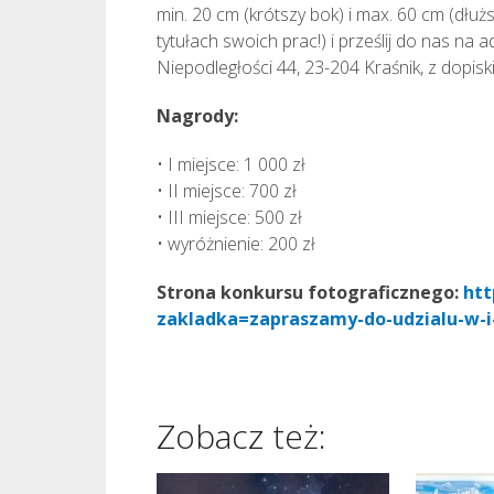
min. 20 cm (krótszy bok) i max. 60 cm (dłużs
tytułach swoich prac!) i prześlij do nas na a
Niepodległości 44, 23-204 Kraśnik, z dopisk
Nagrody:
• I miejsce: 1 000 zł
• II miejsce: 700 zł
• III miejsce: 500 zł
• wyróżnienie: 200 zł
Strona konkursu fotograficznego:
htt
zakladka=zapraszamy-do-udzialu-w-i
Zobacz też: