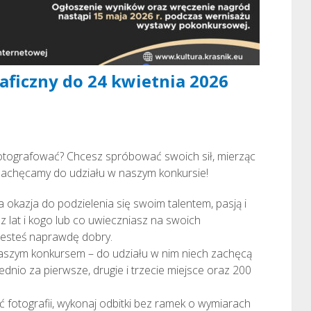
aficzny do 24 kwietnia 2026
fotografować? Chcesz spróbować swoich sił, mierząc
o zachęcamy do udziału w naszym konkursie!
a okazja do podzielenia się swoim talentem, pasją i
z lat i kogo lub co uwieczniasz na swoich
jesteś naprawdę dobry.
aszym konkursem – do udziału w nim niech zachęcą
iednio za pierwsze, drugie i trzecie miejsce oraz 200
 fotografii, wykonaj odbitki bez ramek o wymiarach