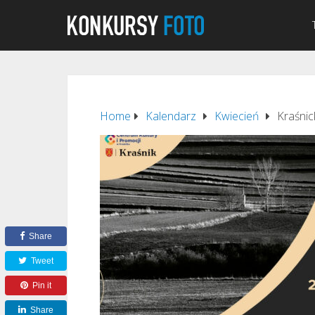
Home
Kalendarz
Kwiecień
Kraśnic
Share
Tweet
Pin it
Share