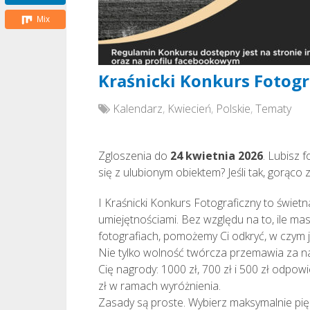
Mix
Kraśnicki Konkurs Fotogr
Kalendarz
,
Kwiecień
,
Polskie
,
Tematy
Zgloszenia do
24 kwietnia 2026
. Lubisz 
się z ulubionym obiektem? Jeśli tak, gorąc
I Kraśnicki Konkurs Fotograficzny to świetn
umiejętnościami. Bez względu na to, ile mas
fotografiach, pomożemy Ci odkryć, w czym 
Nie tylko wolność twórcza przemawia za n
Cię nagrody: 1000 zł, 700 zł i 500 zł odpow
zł w ramach wyróżnienia.
Zasady są proste. Wybierz maksymalnie pięć