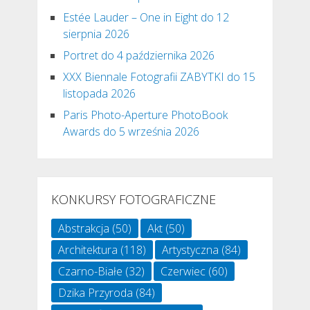
Estée Lauder – One in Eight do 12
sierpnia 2026
Portret do 4 października 2026
XXX Biennale Fotografii ZABYTKI do 15
listopada 2026
Paris Photo-Aperture PhotoBook
Awards do 5 września 2026
KONKURSY FOTOGRAFICZNE
Abstrakcja
(50)
Akt
(50)
Architektura
(118)
Artystyczna
(84)
Czarno-Białe
(32)
Czerwiec
(60)
Dzika Przyroda
(84)