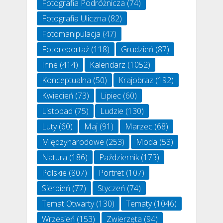
Fotografia Podróżnicza
(74)
Fotografia Uliczna
(82)
Fotomanipulacja
(47)
Fotoreportaż
(118)
Grudzień
(87)
Inne
(414)
Kalendarz
(1052)
Konceptualna
(50)
Krajobraz
(192)
Kwiecień
(73)
Lipiec
(60)
Listopad
(75)
Ludzie
(130)
Luty
(60)
Maj
(91)
Marzec
(68)
Międzynarodowe
(253)
Moda
(53)
Natura
(186)
Październik
(173)
Polskie
(807)
Portret
(107)
Sierpień
(77)
Styczeń
(74)
Temat Otwarty
(130)
Tematy
(1046)
Wrzesień
(153)
Zwierzęta
(94)