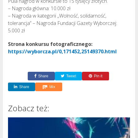
Pula nagród w konkursie to 15 tysięcy złotych.
– Nagroda główna: 10.000 zł
– Nagroda w kategorii „Wolność, solidarność,
tolerancja” – Nagroda Fundacji Gazety Wyborczej:
5.000 zł
Strona konkursu fotograficznego:
https://wyborcza.pl/0,171452,25149370.html
Share
Tweet
Pin it
Share
Mix
Zobacz też: