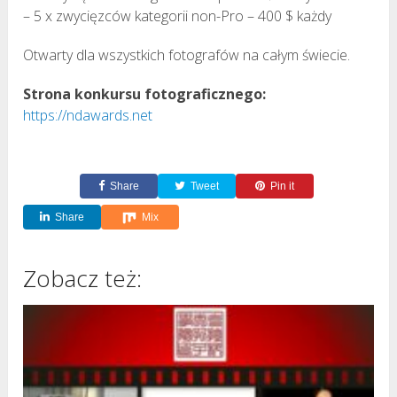
– 5 x zwycięzców kategorii non-Pro – 400 $ każdy
Otwarty dla wszystkich fotografów na całym świecie.
Strona konkursu fotograficznego:
https://ndawards.net
Share
Tweet
Pin it
Share
Mix
Zobacz też: