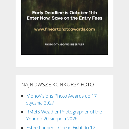
NAJNOWSZE KONKURSY FOTO
MonoVisions Photo Awards do 17
stycznia 2027
RMetS Weather Photographer of the
Year do 20 sierpnia 2026
Estée Lauder – One in Eight do 12