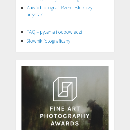
Zawód fotograf. Rzemieślnik czy
artysta?
FAQ – pytania i odpowiedzi
Słownik fotograficzny