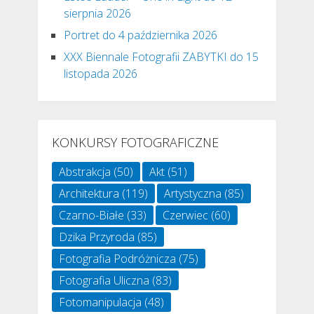
sierpnia 2026
Portret do 4 października 2026
XXX Biennale Fotografii ZABYTKI do 15
listopada 2026
KONKURSY FOTOGRAFICZNE
Abstrakcja
(50)
Akt
(51)
Architektura
(119)
Artystyczna
(85)
Czarno-Białe
(33)
Czerwiec
(60)
Dzika Przyroda
(85)
Fotografia Podróżnicza
(75)
Fotografia Uliczna
(83)
Fotomanipulacja
(48)