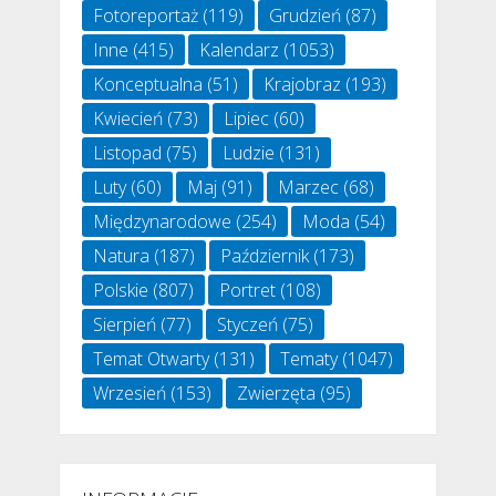
Fotoreportaż
(119)
Grudzień
(87)
Inne
(415)
Kalendarz
(1053)
Konceptualna
(51)
Krajobraz
(193)
Kwiecień
(73)
Lipiec
(60)
Listopad
(75)
Ludzie
(131)
Luty
(60)
Maj
(91)
Marzec
(68)
Międzynarodowe
(254)
Moda
(54)
Natura
(187)
Październik
(173)
Polskie
(807)
Portret
(108)
Sierpień
(77)
Styczeń
(75)
Temat Otwarty
(131)
Tematy
(1047)
Wrzesień
(153)
Zwierzęta
(95)