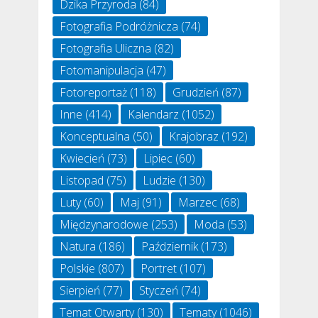
Dzika Przyroda
(84)
Fotografia Podróżnicza
(74)
Fotografia Uliczna
(82)
Fotomanipulacja
(47)
Fotoreportaż
(118)
Grudzień
(87)
Inne
(414)
Kalendarz
(1052)
Konceptualna
(50)
Krajobraz
(192)
Kwiecień
(73)
Lipiec
(60)
Listopad
(75)
Ludzie
(130)
Luty
(60)
Maj
(91)
Marzec
(68)
Międzynarodowe
(253)
Moda
(53)
Natura
(186)
Październik
(173)
Polskie
(807)
Portret
(107)
Sierpień
(77)
Styczeń
(74)
Temat Otwarty
(130)
Tematy
(1046)