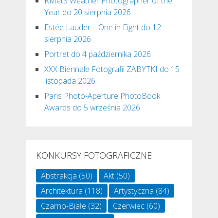
RMetS Weather Photographer of the
Year do 20 sierpnia 2026
Estée Lauder – One in Eight do 12
sierpnia 2026
Portret do 4 października 2026
XXX Biennale Fotografii ZABYTKI do 15
listopada 2026
Paris Photo-Aperture PhotoBook
Awards do 5 września 2026
KONKURSY FOTOGRAFICZNE
Abstrakcja
(50)
Akt
(50)
Architektura
(118)
Artystyczna
(84)
Czarno-Białe
(32)
Czerwiec
(60)