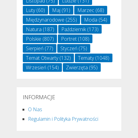
Listopad
(75)
Ludzie
(131)
Luty
(60)
Maj
(91)
Marzec
(68)
Międzynarodowe
(255)
Moda
(54)
Natura
(187)
Październik
(173)
Polskie
(807)
Portret
(108)
Sierpień
(77)
Styczeń
(75)
Temat Otwarty
(132)
Tematy
(1048)
Wrzesień
(154)
Zwierzęta
(95)
INFORMACJE
O Nas
Regulamin i Polityka Prywatności