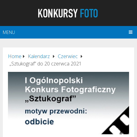
MENU
Home
Kalendarz
Czerwiec
„Sztukograf” do 20 czerwca 2021