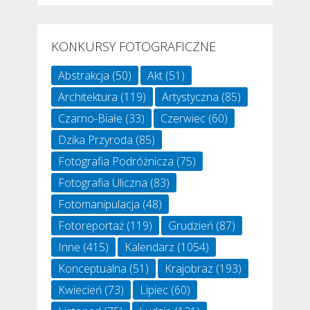
KONKURSY FOTOGRAFICZNE
Abstrakcja
(50)
Akt
(51)
Architektura
(119)
Artystyczna
(85)
Czarno-Białe
(33)
Czerwiec
(60)
Dzika Przyroda
(85)
Fotografia Podróżnicza
(75)
Fotografia Uliczna
(83)
Fotomanipulacja
(48)
Fotoreportaż
(119)
Grudzień
(87)
Inne
(415)
Kalendarz
(1054)
Konceptualna
(51)
Krajobraz
(193)
Kwiecień
(73)
Lipiec
(60)