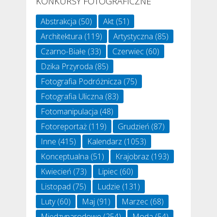
KONKURSY FOTOGRAFICZNE
Abstrakcja
(50)
Akt
(51)
Architektura
(119)
Artystyczna
(85)
Czarno-Białe
(33)
Czerwiec
(60)
Dzika Przyroda
(85)
Fotografia Podróżnicza
(75)
Fotografia Uliczna
(83)
Fotomanipulacja
(48)
Fotoreportaż
(119)
Grudzień
(87)
Inne
(415)
Kalendarz
(1053)
Konceptualna
(51)
Krajobraz
(193)
Kwiecień
(73)
Lipiec
(60)
Listopad
(75)
Ludzie
(131)
Luty
(60)
Maj
(91)
Marzec
(68)
Międzynarodowe
(254)
Moda
(54)