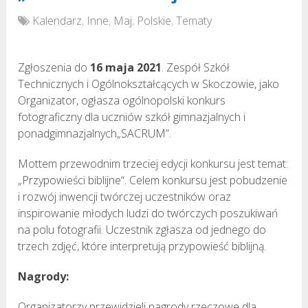
Kalendarz
,
Inne
,
Maj
,
Polskie
,
Tematy
Zgłoszenia do
16 maja 2021
. Zespół Szkół
Technicznych i Ogólnokształcących w Skoczowie, jako
Organizator, ogłasza ogólnopolski konkurs
fotograficzny dla uczniów szkół gimnazjalnych i
ponadgimnazjalnych„SACRUM”.
Mottem przewodnim trzeciej edycji konkursu jest temat:
„Przypowieści biblijne“. Celem konkursu jest pobudzenie
i rozwój inwencji twórczej uczestników oraz
inspirowanie młodych ludzi do twórczych poszukiwań
na polu fotografii. Uczestnik zgłasza od jednego do
trzech zdjęć, które interpretują przypowieść biblijną.
Nagrody:
Organizatorzy przewidzieli nagrody rzeczowe dla