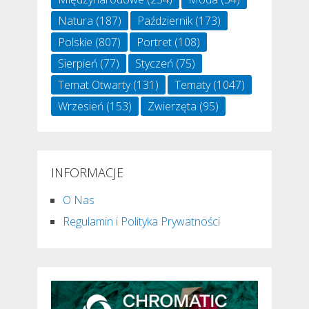
Natura
(187)
Październik
(173)
Polskie
(807)
Portret
(108)
Sierpień
(77)
Styczeń
(75)
Temat Otwarty
(131)
Tematy
(1047)
Wrzesień
(153)
Zwierzęta
(95)
INFORMACJE
O Nas
Regulamin i Polityka Prywatności