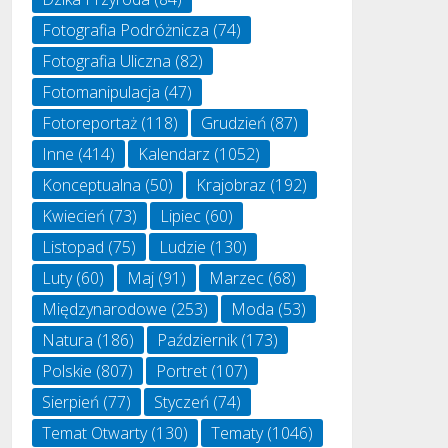
Fotografia Podróżnicza
(74)
Fotografia Uliczna
(82)
Fotomanipulacja
(47)
Fotoreportaż
(118)
Grudzień
(87)
Inne
(414)
Kalendarz
(1052)
Konceptualna
(50)
Krajobraz
(192)
Kwiecień
(73)
Lipiec
(60)
Listopad
(75)
Ludzie
(130)
Luty
(60)
Maj
(91)
Marzec
(68)
Międzynarodowe
(253)
Moda
(53)
Natura
(186)
Październik
(173)
Polskie
(807)
Portret
(107)
Sierpień
(77)
Styczeń
(74)
Temat Otwarty
(130)
Tematy
(1046)