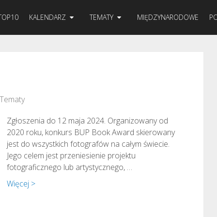
TOP10
KALENDARZ
TEMATY
MIĘDZYNARODOWE
PO
Tematy
Zgłoszenia do 12 maja 2024. Organizowany od
2020 roku, konkurs BUP Book Award skierowany
jest do wszystkich fotografów na całym świecie.
Jego celem jest przeniesienie projektu
fotograficznego lub artystycznego, …
Więcej >