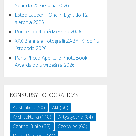
Year do 20 sierpnia 2026
Estée Lauder – One in Eight do 12
sierpnia 2026
Portret do 4 października 2026
XXX Biennale Fotografii ZABYTKI do 15
listopada 2026
Paris Photo-Aperture PhotoBook
Awards do 5 września 2026
KONKURSY FOTOGRAFICZNE
Abstrakcja
(50)
Akt
(50)
Architektura
(118)
Artystyczna
(84)
Czarno-Białe
(32)
Czerwiec
(60)
Dzika Przyroda
(84)