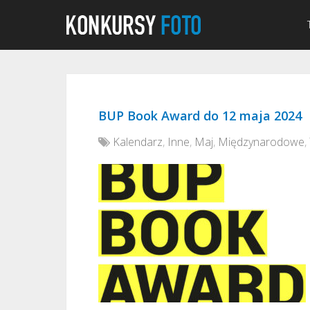
BUP Book Award do 12 maja 2024
Kalendarz
,
Inne
,
Maj
,
Międzynarodowe
,