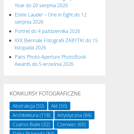
Year do 20 sierpnia 2026
Estée Lauder – One in Eight do 12
sierpnia 2026
Portret do 4 października 2026
XXX Biennale Fotografii ZABYTKI do 15
listopada 2026
Paris Photo-Aperture PhotoBook
Awards do 5 września 2026
KONKURSY FOTOGRAFICZNE
Abstrakcja
(50)
Akt
(50)
Architektura
(118)
Artystyczna
(84)
Czarno-Białe
(32)
Czerwiec
(60)
Dzika Przyroda
(84)