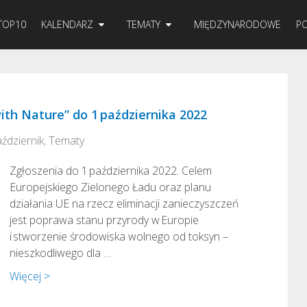
TOP10
KALENDARZ
TEMATY
MIĘDZYNARODOWE
PO
ith Nature” do 1 października 2022
ździernik
,
Tematy
Zgłoszenia do 1 października 2022. Celem
Europejskiego Zielonego Ładu oraz planu
działania UE na rzecz eliminacji zanieczyszczeń
jest poprawa stanu przyrody w Europie
i stworzenie środowiska wolnego od toksyn –
nieszkodliwego dla …
Więcej >