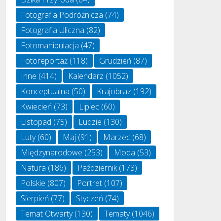
Fotografia Podróżnicza
(74)
Fotografia Uliczna
(82)
Fotomanipulacja
(47)
Fotoreportaż
(118)
Grudzień
(87)
Inne
(414)
Kalendarz
(1052)
Konceptualna
(50)
Krajobraz
(192)
Kwiecień
(73)
Lipiec
(60)
Listopad
(75)
Ludzie
(130)
Luty
(60)
Maj
(91)
Marzec
(68)
Międzynarodowe
(253)
Moda
(53)
Natura
(186)
Październik
(173)
Polskie
(807)
Portret
(107)
Sierpień
(77)
Styczeń
(74)
Temat Otwarty
(130)
Tematy
(1046)