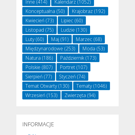
Inne
(414)
Kalendarz
(1052)
Konceptualna
(50)
Krajobraz
(192)
Kwiecień
(73)
Lipiec
(60)
Listopad
(75)
Ludzie
(130)
Luty
(60)
Maj
(91)
Marzec
(68)
Międzynarodowe
(253)
Moda
(53)
Natura
(186)
Październik
(173)
Polskie
(807)
Portret
(107)
Sierpień
(77)
Styczeń
(74)
Temat Otwarty
(130)
Tematy
(1046)
Wrzesień
(153)
Zwierzęta
(94)
INFORMACJE