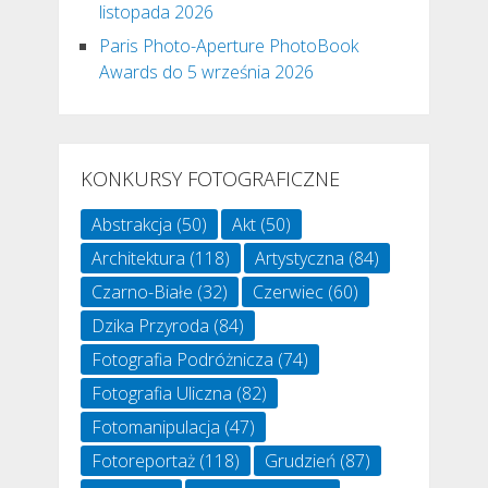
listopada 2026
Paris Photo-Aperture PhotoBook
Awards do 5 września 2026
KONKURSY FOTOGRAFICZNE
Abstrakcja
(50)
Akt
(50)
Architektura
(118)
Artystyczna
(84)
Czarno-Białe
(32)
Czerwiec
(60)
Dzika Przyroda
(84)
Fotografia Podróżnicza
(74)
Fotografia Uliczna
(82)
Fotomanipulacja
(47)
Fotoreportaż
(118)
Grudzień
(87)