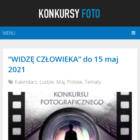
MENU
“WIDZĘ CZŁOWIEKA” do 15 maj
2021
Kalendarz
,
Ludzie
,
Maj
,
Polskie
,
Tematy