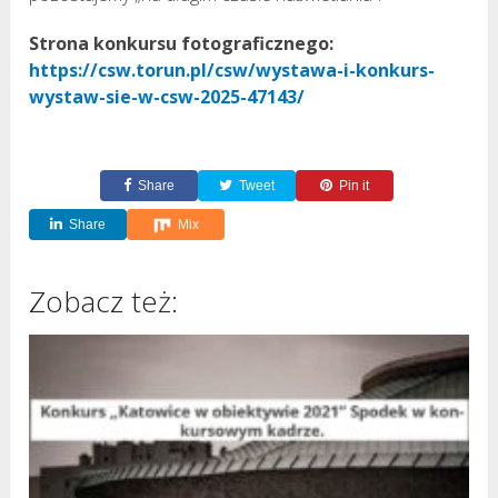
Strona konkursu fotograficznego:
https://csw.torun.pl/csw/wystawa-i-konkurs-
wystaw-sie-w-csw-2025-47143/
Share
Tweet
Pin it
Share
Mix
Zobacz też: