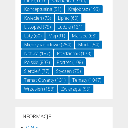
Inne
(415)
Kalendarz
(1053)
Konceptualna
(51)
Krajobraz
(193)
Kwiecień
(73)
Lipiec
(60)
Listopad
(75)
Ludzie
(131)
Luty
(60)
Maj
(91)
Marzec
(68)
Międzynarodowe
(254)
Moda
(54)
Natura
(187)
Październik
(173)
Polskie
(807)
Portret
(108)
Sierpień
(77)
Styczeń
(75)
Temat Otwarty
(131)
Tematy
(1047)
Wrzesień
(153)
Zwierzęta
(95)
INFORMACJE
O Nas