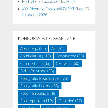
Portret do 4 października 2026
XXX Biennale Fotografii ZABYTKI do 15
listopada 2026
KONKURSY FOTOGRAFICZNE
Abstrakcja
(50)
Akt
(51)
Architektura
(119)
Artystyczna
(85)
Czarno-Białe
(33)
Czerwiec
(60)
Dzika Przyroda
(85)
Fotografia Podróżnicza
(75)
Fotografia Uliczna
(83)
Fotomanipulacja
(48)
Fotoreportaż
(119)
Grudzień
(87)