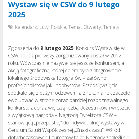
Wystaw się w CSW do 9 lutego
2025
Kalendarz
,
Luty
,
Polskie
,
Temat Otwarty
,
Tematy
Zgloszenia do
9 lutego 2025
. Konkurs Wystaw się w
CSW po raz pierwszy zorganizowany został w 2012
roku. Wówczas nie nazywał się jeszcze konkursem, a
akcją fotograficzną, której celem było zintegrowanie
lokalnego środowiska fotografów – zarówno
profesjonalistów jak i hobbystów. Przedsięwzięcie
spotkało się z dużym odzewem, a z roku na rok zaczęło
ewoluować w stronę coraz bardziej rozpoznawalnego
konkursu, z coraz większą liczbą Uczestników i wreszcie
z wyjątkową nagrodą – Nagrodą Dyrektora CSW –
stanowiącą „przepustkę” do indywidualnej wystawy w
Centrum Sztuki Współczesnej „Znaki czasu”. Wśród
dotychczasowych Laureatów tejże Nagrody znaleźli się: