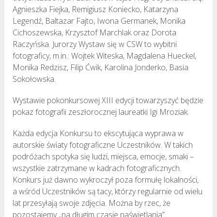
Agnieszka Fiejka, Remigiusz Koniecko, Katarzyna
Legendź, Baltazar Fajto, Iwona Germanek, Monika
Cichoszewska, Krzysztof Marchlak oraz Dorota
Raczyńska. Jurorzy Wystaw się w CSW to wybitni
fotograficy, m.in.: Wojtek Witeska, Magdalena Hueckel,
Monika Redzisz, Filip Ćwik, Karolina Jonderko, Basia
Sokołowska.
Wystawie pokonkursowej XIII edycji towarzyszyć będzie
pokaz fotografii zeszłorocznej laureatki Igi Mroziak.
Każda edycja Konkursu to ekscytująca wyprawa w
autorskie światy fotograficzne Uczestników. W takich
podróżach spotyka się ludzi, miejsca, emocje, smaki –
wszystkie zatrzymane w kadrach fotograficznych.
Konkurs już dawno wykroczył poza formułę lokalności,
a wśród Uczestników są tacy, którzy regularnie od wielu
lat przesyłają swoje zdjęcia. Można by rzec, że
pozostajemy „na długim czasie naświetlania”.